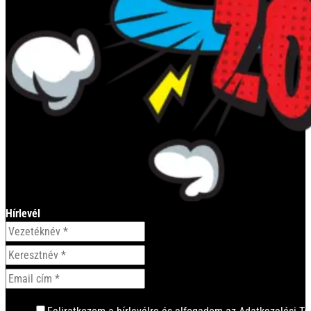
Hírlevél