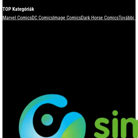
TOP Kategóriák
Marvel Comics
DC Comics
Image Comics
Dark Horse Comics
További k