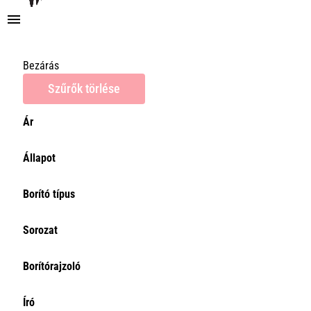
Bezárás
Szűrők törlése
Ár
Ár
Állapot
1400Ft - 2000Ft
Törlés
Állapot
Select content
Borító típus
Select content
Sorozat
Sorozat
Select content
Borítórajzoló
Select content
Borító rajzoló
Select content
Író
Select content