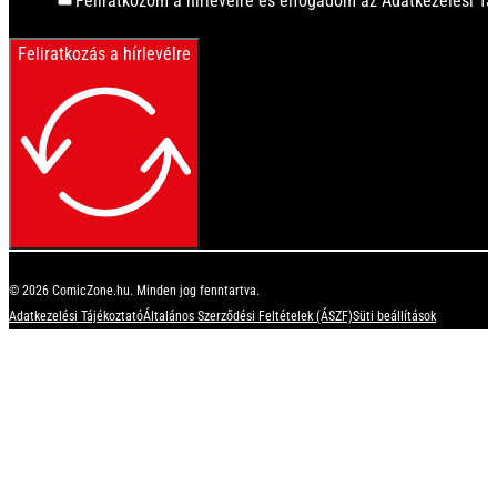
Feliratkozom a hírlevélre és elfogadom az Adatkezelési Tá
Feliratkozás a hírlevélre
© 2026 ComicZone.hu. Minden jog fenntartva.
Adatkezelési Tájékoztató
Általános Szerződési Feltételek (ÁSZF)
Süti beállítások