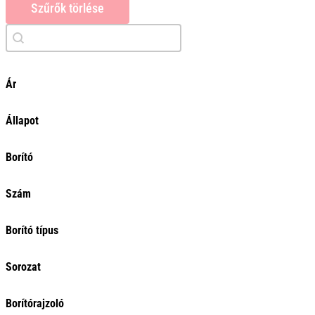
Szűrők törlése
Keresés
Search content
Ár
Ár
Állapot
2500Ft
Törlés
Állapot
Select content
Borító
Select content
Borito
Select content
Szám
Select content
Szam
Select content
Borító típus
Select content
Sorozat
Sorozat
Select content
Borítórajzoló
Select content