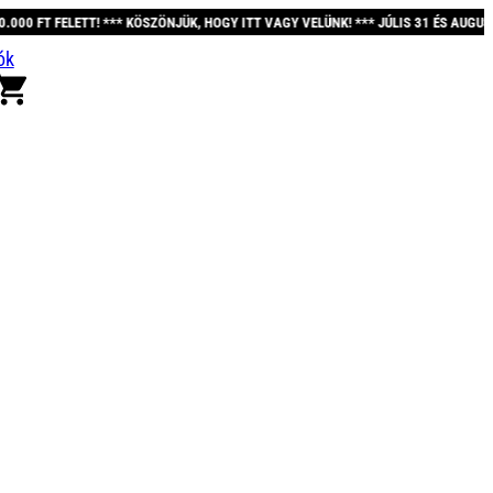
TT! *** KÖSZÖNJÜK, HOGY ITT VAGY VELÜNK! *** JÚLIS 31 ÉS AUGUSZTUS 12. K
ók