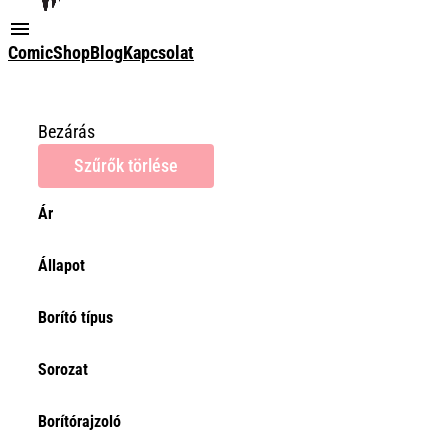
ComicShop
Blog
Kapcsolat
Bezárás
Szűrők törlése
Ár
Ár
Állapot
2500Ft
Törlés
Állapot
Select content
Borító típus
Select content
Sorozat
Sorozat
Select content
Borítórajzoló
Select content