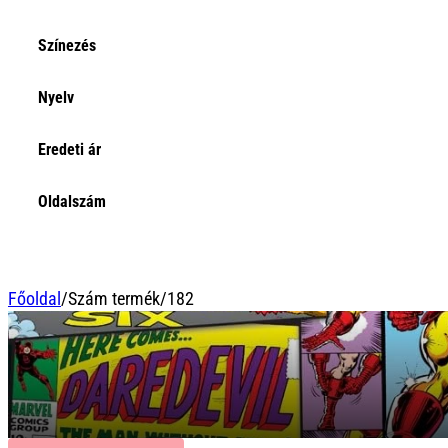
Korszak
Select content
Színezés
Select content
Színezés
Select content
Select content
Nyelv
Nyelv
Select content
Select content
Eredeti ár
Eredeti ár
Select content
Oldalszám
Select content
Oldalszám
Select content
Select content
Főoldal
/
Szám termék
/
182
182