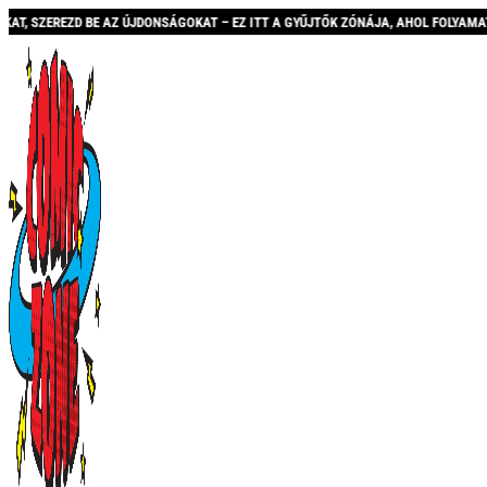
ZD BE AZ ÚJDONSÁGOKAT – EZ ITT A GYŰJTŐK ZÓNÁJA, AHOL FOLYAMATOSAN BŐVÜLŐ