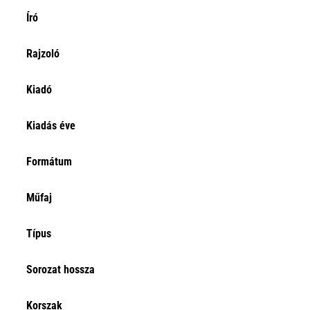
Borító rajzoló
Select content
Író
Select content
Író
Select content
Rajzoló
Select content
Kiadó
Kiadó
Select content
Kiadás éve
Select content
Kiadás éve
Select content
Formátum
Select content
Formátum
Select content
Műfaj
Select content
Műfaj
Select content
Típus
Select content
Típus
Select content
Select content
Sorozat hossza
Korszak