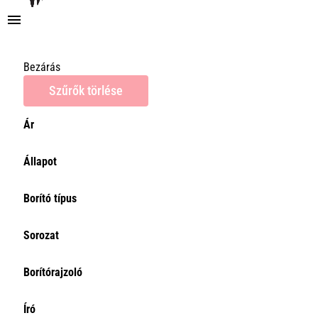
Bezárás
Szűrők törlése
Ár
Ár
Állapot
1600Ft - 1800Ft
Törlés
Állapot
Select content
Borító típus
Select content
Sorozat
Sorozat
Select content
Borítórajzoló
Select content
Borító rajzoló
Select content
Író
Select content