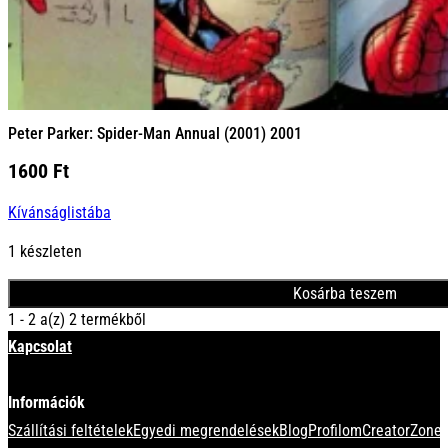
Peter Parker: Spider-Man Annual (2001) 2001
1600
Ft
Kívánságlistába
1 készleten
Kosárba teszem
1 - 2 a(z) 2 termékből
Kapcsolat
Információk
Szállítási feltételek
Egyedi megrendelések
Blog
Profilom
CreatorZone 