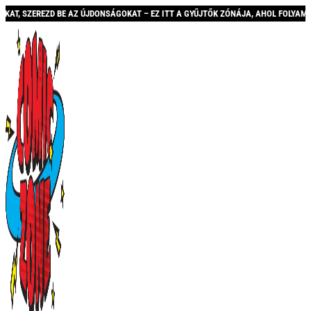
REZD BE AZ ÚJDONSÁGOKAT – EZ ITT A GYŰJTŐK ZÓNÁJA, AHOL FOLYAMATOSAN BŐV