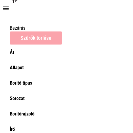
Bezárás
Szűrők törlése
Ár
Ár
Állapot
0Ft
Törlés
Borító típus
Sorozat
Borítórajzoló
Író