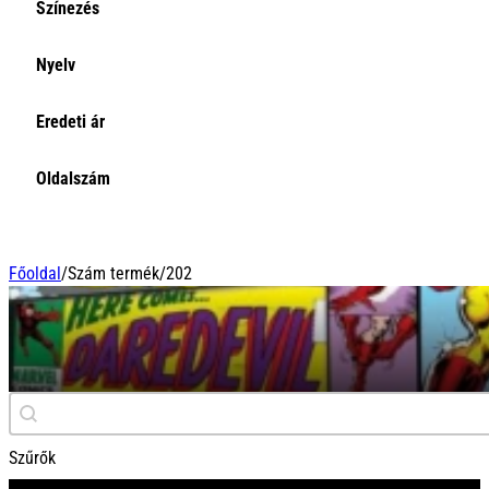
Színezés
Nyelv
Eredeti ár
Oldalszám
Főoldal
/
Szám termék
/
202
202
Keresés
Search content
Szűrők