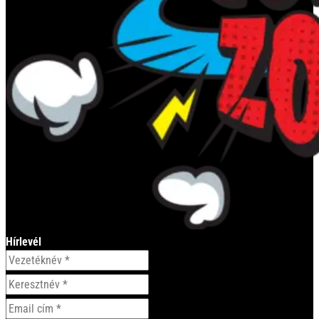
Hírlevél