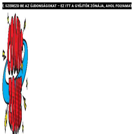
E AZ ÚJDONSÁGOKAT – EZ ITT A GYŰJTŐK ZÓNÁJA, AHOL FOLYAMATOSAN BŐVÜLŐ KÍ