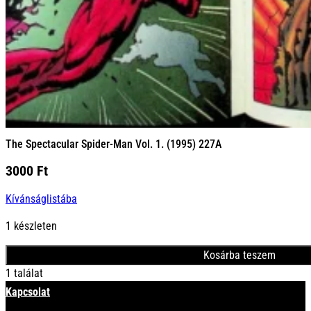
The Spectacular Spider-Man Vol. 1. (1995) 227A
3000
Ft
Kívánságlistába
1 készleten
Kosárba teszem
1 találat
Kapcsolat