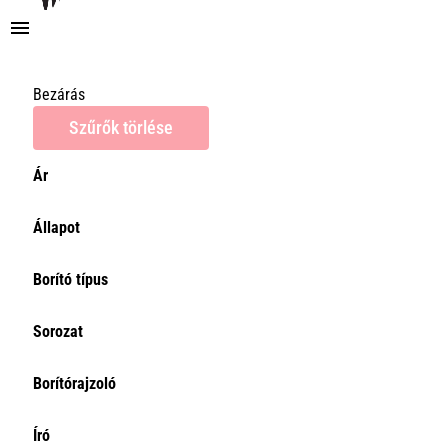
Bezárás
Szűrők törlése
Ár
Ár
Állapot
3000Ft
Törlés
Állapot
Select content
Borító típus
Select content
Sorozat
Sorozat
Select content
Borítórajzoló
Select content
Író