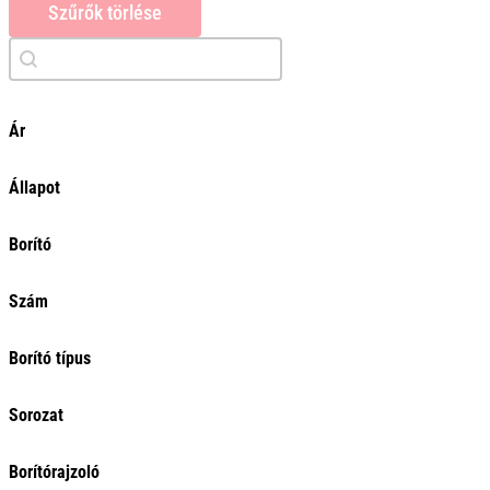
Szűrők törlése
Keresés
Search content
Ár
Ár
Állapot
0Ft
Törlés
Borító
Szám
Borító típus
Sorozat
Borítórajzoló