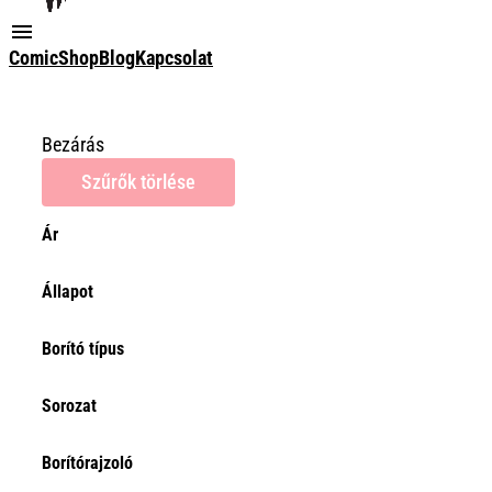
ComicShop
Blog
Kapcsolat
Bezárás
Szűrők törlése
Ár
Ár
Állapot
0Ft
Törlés
Borító típus
Sorozat
Borítórajzoló