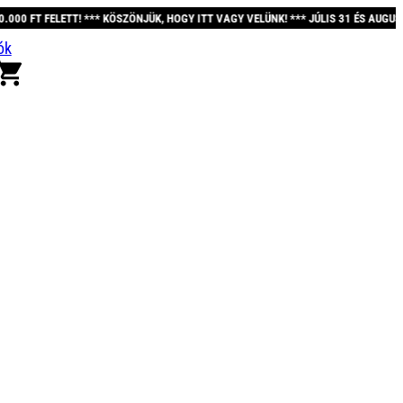
ETT! *** KÖSZÖNJÜK, HOGY ITT VAGY VELÜNK! *** JÚLIS 31 ÉS AUGUSZTUS 12. 
ók