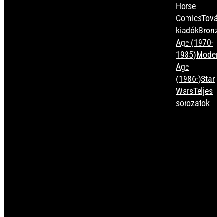
Horse
Comics
Tová
kiadók
Bron
Age (1970-
1985)
Mode
Age
(1986-)
Star
Wars
Teljes
sorozatok