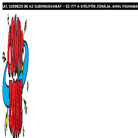
ZD BE AZ ÚJDONSÁGOKAT – EZ ITT A GYŰJTŐK ZÓNÁJA, AHOL FOLYAMATOSAN BŐVÜL