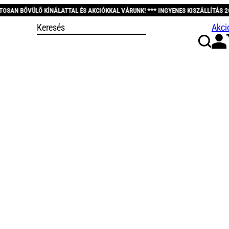
Ő KÍNÁLATTAL ÉS AKCIÓKKAL VÁRUNK! *** INGYENES KISZÁLLÍTÁS 20.000 FT FEL
Akci