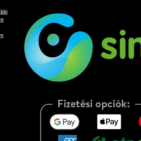
bbi
ze
rn