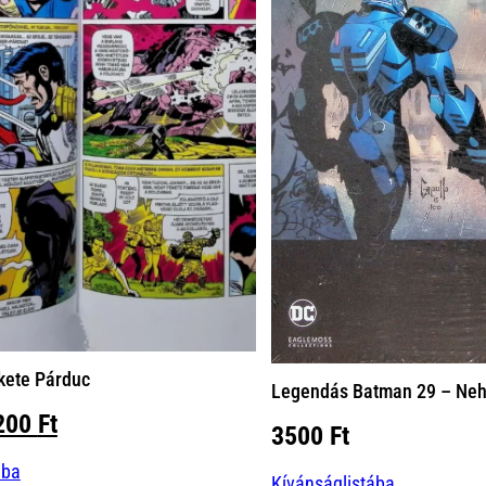
kete Párduc
Legendás Batman 29 – Ne
iginal
Current
200
Ft
3500
Ft
ice
price
ába
as:
is:
Kívánságlistába