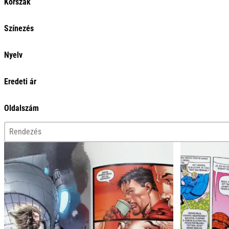
Korszak
Select content
Korszak
Select content
Színezés
Select content
Színezés
Select content
Select content
Nyelv
Nyelv
Select content
Select content
Eredeti ár
Eredeti ár
Select content
Oldalszám
Select content
Oldalszám
Rendezés
Select content
Sort content
Sort content
Select content