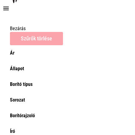
Bezárás
Szűrők törlése
Ár
Ár
Állapot
0Ft
Törlés
Borító típus
Sorozat
Borítórajzoló
Író