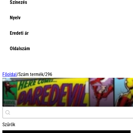
Színezés
Nyelv
Eredeti ár
Oldalszám
Főoldal
/
Szám termék
/
296
296
Keresés
Search content
Szűrők