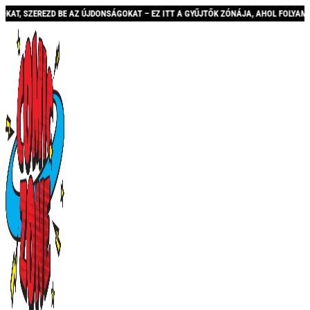
REZD BE AZ ÚJDONSÁGOKAT – EZ ITT A GYŰJTŐK ZÓNÁJA, AHOL FOLYAMATOSAN BŐV