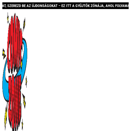
EZD BE AZ ÚJDONSÁGOKAT – EZ ITT A GYŰJTŐK ZÓNÁJA, AHOL FOLYAMATOSAN BŐVÜL