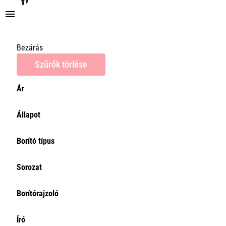
Bezárás
Szűrők törlése
Ár
Ár
Állapot
0Ft
Törlés
Borító típus
Sorozat
Borítórajzoló
Író