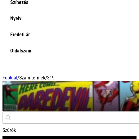
Színezés
Nyelv
Eredeti ár
Oldalszám
Főoldal
/
Szám termék
/
319
319
Keresés
Search content
Szűrők