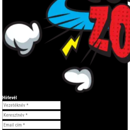
Hírlevél