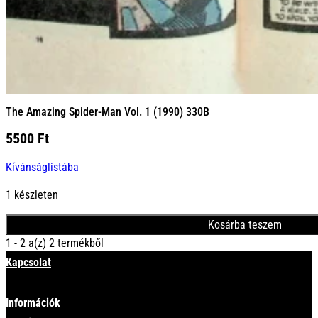
The Amazing Spider-Man Vol. 1 (1990) 330B
5500
Ft
Kívánságlistába
1 készleten
Kosárba teszem
1 - 2 a(z) 2 termékből
Kapcsolat
Információk