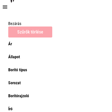
Bezárás
Szűrők törlése
Ár
Ár
Állapot
3000Ft - 5500Ft
Törlés
Állapot
Select content
Borító típus
Select content
Sorozat
Sorozat
Select content
Borítórajzoló
Select content
Borító rajzoló
Select content
Író
Select content