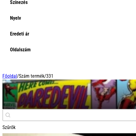
Színezés
Select content
Színezés
Select content
Select content
Nyelv
Nyelv
Select content
Select content
Eredeti ár
Eredeti ár
Select content
Oldalszám
Select content
Oldalszám
Select content
Select content
Főoldal
/
Szám termék
/
331
331
Keresés
Search content
Szűrők