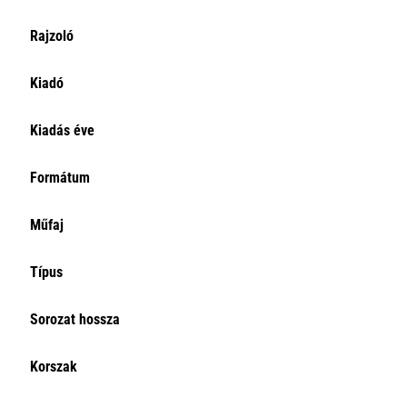
Író
Select content
Rajzoló
Select content
Rajzoló
Select content
Kiadó
Select content
Kiadó
Select content
Kiadás éve
Select content
Kiadás éve
Select content
Formátum
Select content
Formátum
Select content
Műfaj
Select content
Műfaj
Select content
Típus
Select content
Típus
Select content
Select content
Sorozat hossza
Sorozat hossza
Select content
Korszak
Select content
Korszak
Select content