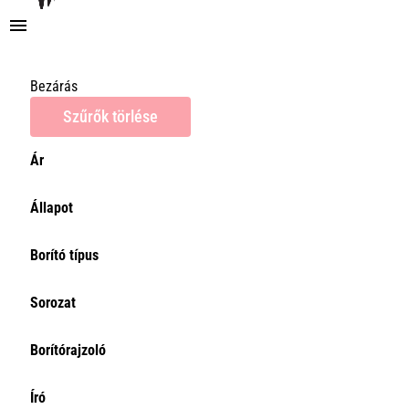
Bezárás
Szűrők törlése
Ár
Ár
Állapot
3000Ft - 5500Ft
Törlés
Állapot
Select content
Borító típus
Select content
Sorozat
Sorozat
Select content
Borítórajzoló
Select content
Borító rajzoló
Select content
Író
Select content