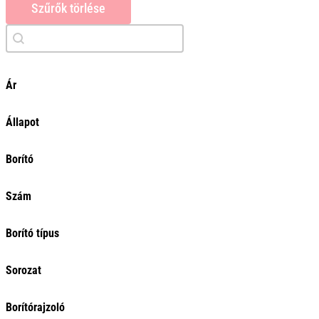
Szűrők törlése
Keresés
Search content
Ár
Ár
Állapot
2500Ft
Törlés
Állapot
Select content
Borító
Select content
Borito
Select content
Szám
Select content
Szam
Select content
Borító típus
Select content
Sorozat
Sorozat
Select content
Borítórajzoló
Select content