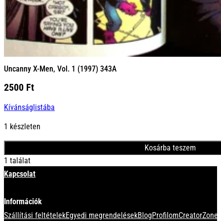
Uncanny X-Men, Vol. 1 (1997) 343A
2500
Ft
Kívánságlistába
1 készleten
Kosárba teszem
1 találat
Kapcsolat
Információk
Szállítási feltételek
Egyedi megrendelések
Blog
Profilom
CreatorZone 