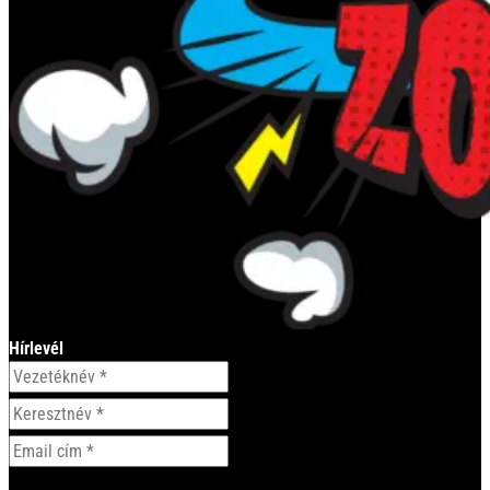
Hírlevél