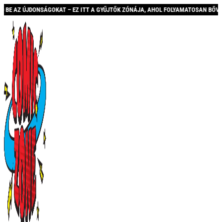
 EZ ITT A GYŰJTŐK ZÓNÁJA, AHOL FOLYAMATOSAN BŐVÜLŐ KÍNÁLATTAL ÉS AKCIÓKK