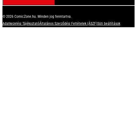
© 2026 ComicZone.hu. Minden jog fenntartva.
Adatkezelési Tájékoztató
Általános Szerződési Feltételek (ÁSZF)
Süti beállítások