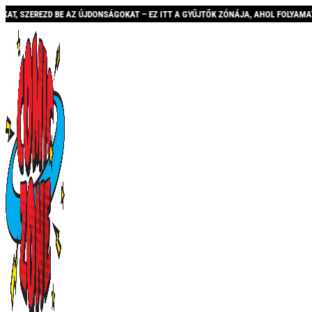
ZD BE AZ ÚJDONSÁGOKAT – EZ ITT A GYŰJTŐK ZÓNÁJA, AHOL FOLYAMATOSAN BŐVÜL