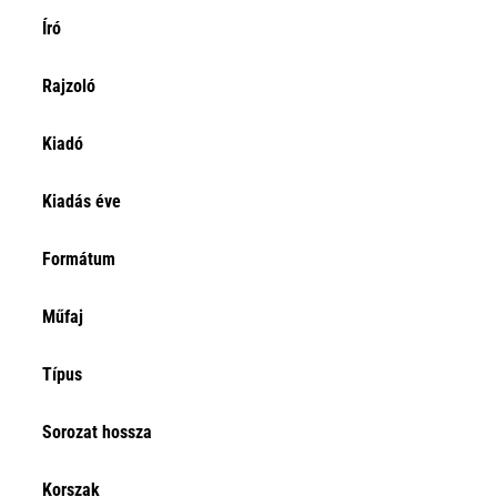
Borító rajzoló
Select content
Író
Select content
Író
Select content
Rajzoló
Select content
Rajzoló
Select content
Kiadó
Select content
Kiadó
Select content
Kiadás éve
Select content
Kiadás éve
Select content
Formátum
Select content
Formátum
Select content
Műfaj
Select content
Műfaj
Select content
Típus
Select content
Típus
Select content
Select content
Sorozat hossza
Sorozat hossza
Select content
Korszak
Select content