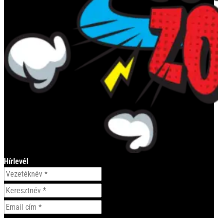
Hírlevél