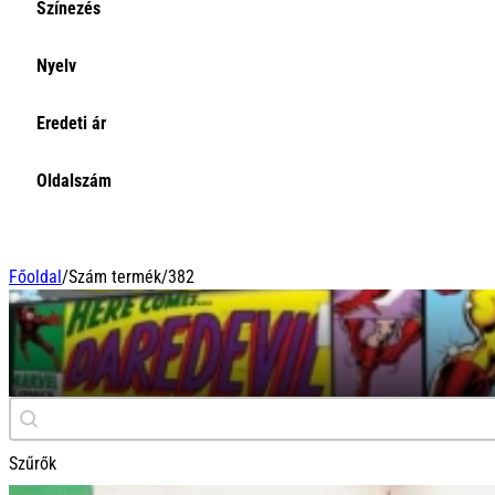
Színezés
Select content
Színezés
Select content
Select content
Nyelv
Nyelv
Select content
Select content
Eredeti ár
Eredeti ár
Select content
Oldalszám
Select content
Oldalszám
Select content
Select content
Főoldal
/
Szám termék
/
382
382
Keresés
Search content
Szűrők