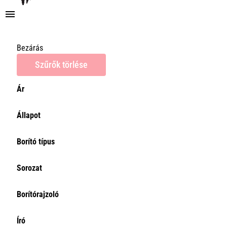
Bezárás
Szűrők törlése
Ár
Ár
Állapot
4500Ft
Törlés
Állapot
Select content
Borító típus
Select content
Sorozat
Sorozat
Select content
Borítórajzoló
Select content
Borító rajzoló
Select content
Író
Select content