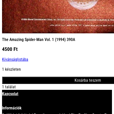
The Amazing Spider-Man Vol. 1 (1994) 390A
4500
Ft
Kívánságlistába
1 készleten
Kosárba teszem
1 találat
Kapcsolat
Információk