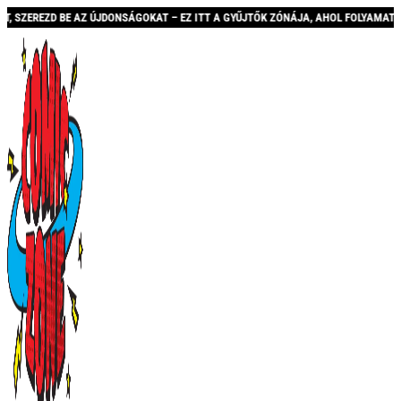
AZ ÚJDONSÁGOKAT – EZ ITT A GYŰJTŐK ZÓNÁJA, AHOL FOLYAMATOSAN BŐVÜLŐ KÍNÁ