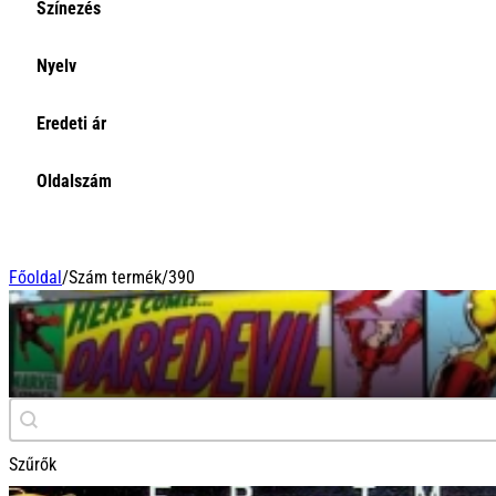
Színezés
Select content
Színezés
Select content
Select content
Nyelv
Nyelv
Select content
Select content
Eredeti ár
Eredeti ár
Select content
Oldalszám
Select content
Oldalszám
Select content
Select content
Főoldal
/
Szám termék
/
390
390
Keresés
Search content
Szűrők