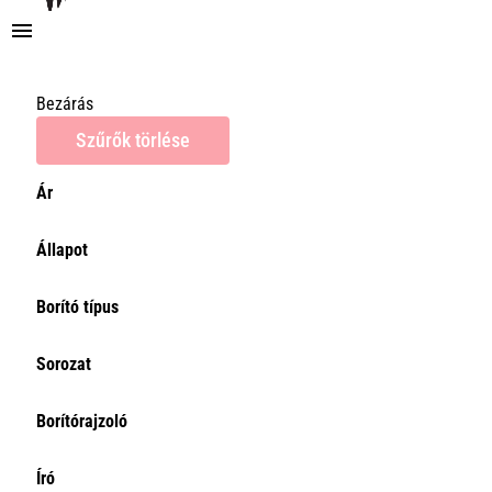
Bezárás
Szűrők törlése
Ár
Ár
Állapot
2000Ft
Törlés
Állapot
Select content
Borító típus
Select content
Sorozat
Sorozat
Select content
Borítórajzoló
Select content
Író