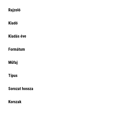
Író
Select content
Rajzoló
Select content
Kiadó
Kiadó
Select content
Kiadás éve
Select content
Kiadás éve
Select content
Formátum
Select content
Formátum
Select content
Műfaj
Select content
Műfaj
Select content
Típus
Select content
Sorozat hossza
Sorozat hossza
Select content
Korszak
Select content
Korszak
Select content