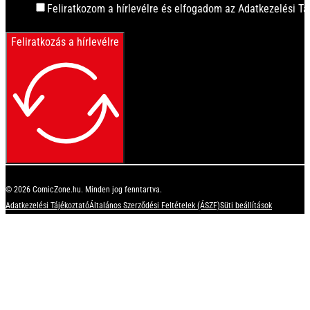
Feliratkozom a hírlevélre és elfogadom az Adatkezelési Tá
Feliratkozás a hírlevélre
© 2026 ComicZone.hu. Minden jog fenntartva.
Adatkezelési Tájékoztató
Általános Szerződési Feltételek (ÁSZF)
Süti beállítások