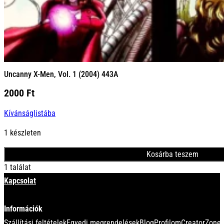
Uncanny X-Men, Vol. 1 (2004) 443A
2000
Ft
Kívánságlistába
1 készleten
Kosárba teszem
1 találat
Kapcsolat
Információk
Szállítási feltételek
Egyedi megrendelések
Blog
Profilom
CreatorZone 