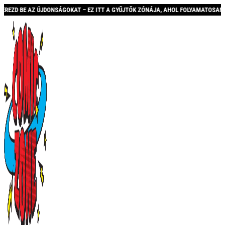
ÚJDONSÁGOKAT – EZ ITT A GYŰJTŐK ZÓNÁJA, AHOL FOLYAMATOSAN BŐVÜLŐ KÍNÁLAT