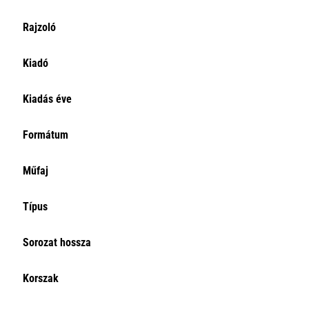
Író
Select content
Rajzoló
Select content
Rajzoló
Select content
Kiadó
Select content
Kiadó
Select content
Kiadás éve
Select content
Kiadás éve
Select content
Formátum
Select content
Formátum
Select content
Műfaj
Select content
Műfaj
Select content
Típus
Select content
Sorozat hossza
Sorozat hossza
Select content
Korszak
Select content
Korszak
Select content