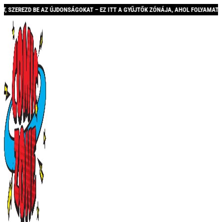
 AZ ÚJDONSÁGOKAT – EZ ITT A GYŰJTŐK ZÓNÁJA, AHOL FOLYAMATOSAN BŐVÜLŐ KÍN