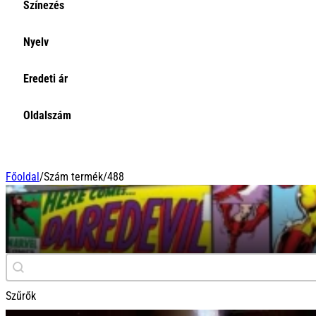
Színezés
Select content
Színezés
Select content
Select content
Nyelv
Nyelv
Select content
Select content
Eredeti ár
Eredeti ár
Select content
Oldalszám
Select content
Oldalszám
Select content
Select content
Főoldal
/
Szám termék
/
488
488
Keresés
Search content
Szűrők