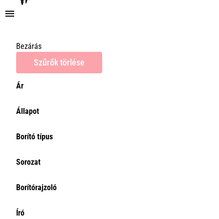
Bezárás
Szűrők törlése
Ár
Ár
Állapot
2200Ft
Törlés
Állapot
Select content
Borító típus
Select content
Sorozat
Sorozat
Select content
Borítórajzoló
Select content
Borító rajzoló
Select content
Író
Select content