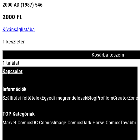
2000 AD (1987) 546
2000
Ft
Kívánságlistába
1 készleten
Kosárba teszem
1 találat
Kapcsolat
Információk
Szállítási feltételek
Egyedi megrendelések
Blog
Profilom
CreatorZone 
TOP Kategóriák
Marvel Comics
DC Comics
Image Comics
Dark Horse Comics
További k