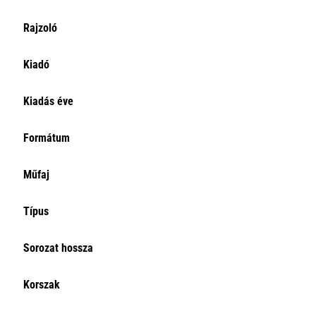
Író
Select content
Rajzoló
Select content
Rajzoló
Select content
Kiadó
Select content
Kiadó
Select content
Kiadás éve
Select content
Kiadás éve
Select content
Formátum
Select content
Formátum
Select content
Műfaj
Select content
Műfaj
Select content
Típus
Select content
Sorozat hossza
Korszak
Korszak
Select content