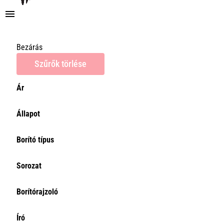
Bezárás
Szűrők törlése
Ár
Ár
Állapot
2000Ft
Törlés
Állapot
Select content
Borító típus
Select content
Sorozat
Sorozat
Select content
Borítórajzoló
Select content
Borító rajzoló
Select content
Író
Select content