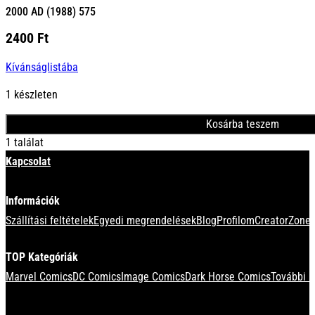
2000 AD (1988) 575
2400
Ft
Kívánságlistába
1 készleten
Kosárba teszem
1 találat
Kapcsolat
Információk
Szállítási feltételek
Egyedi megrendelések
Blog
Profilom
CreatorZone 
TOP Kategóriák
Marvel Comics
DC Comics
Image Comics
Dark Horse Comics
További k