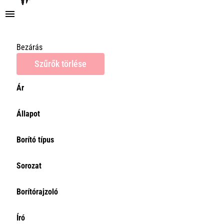
Bezárás
Szűrők törlése
Ár
Ár
Állapot
2400Ft
Törlés
Állapot
Select content
Borító típus
Select content
Sorozat
Sorozat
Select content
Borítórajzoló
Select content
Borító rajzoló
Select content
Író
Select content