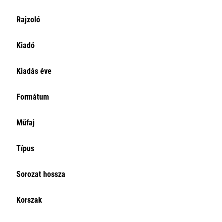
Író
Select content
Rajzoló
Select content
Rajzoló
Select content
Kiadó
Select content
Kiadó
Select content
Kiadás éve
Select content
Kiadás éve
Select content
Formátum
Select content
Formátum
Select content
Műfaj
Select content
Műfaj
Select content
Típus
Select content
Sorozat hossza
Korszak
Korszak
Select content