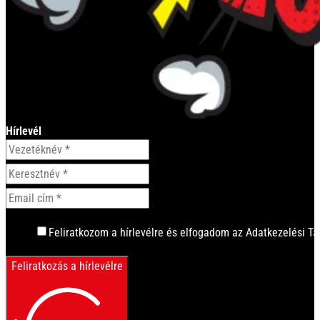
Hírlevél
Feliratkozom a hírlevélre és elfogadom az Adatkezelési Tá
Feliratkozás a hírlevélre