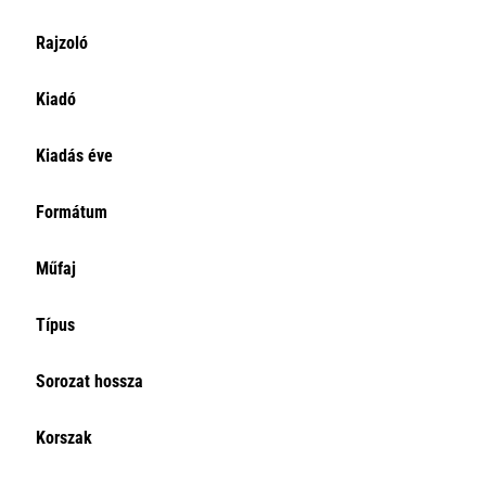
Író
Select content
Rajzoló
Select content
Rajzoló
Select content
Kiadó
Select content
Kiadó
Select content
Kiadás éve
Select content
Kiadás éve
Select content
Formátum
Select content
Formátum
Select content
Műfaj
Select content
Műfaj
Select content
Típus
Select content
Sorozat hossza
Korszak
Korszak
Select content