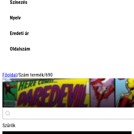
Színezés
Nyelv
Eredeti ár
Oldalszám
Főoldal
/
Szám termék
/
690
690
Keresés
Search content
Szűrők