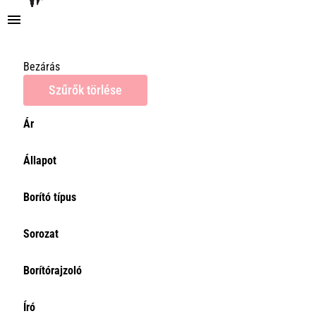
Bezárás
Szűrők törlése
Ár
Ár
Állapot
0Ft
Törlés
Borító típus
Sorozat
Borítórajzoló
Író