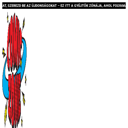
EZD BE AZ ÚJDONSÁGOKAT – EZ ITT A GYŰJTŐK ZÓNÁJA, AHOL FOLYAMATOSAN BŐVÜ