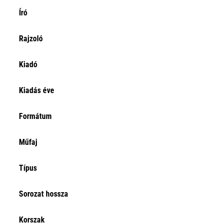
Borító rajzoló
Select content
Író
Select content
Író
Select content
Rajzoló
Select content
Rajzoló
Select content
Kiadó
Select content
Kiadó
Select content
Kiadás éve
Select content
Kiadás éve
Select content
Formátum
Select content
Formátum
Select content
Műfaj
Select content
Műfaj
Select content
Típus
Select content
Sorozat hossza
Korszak