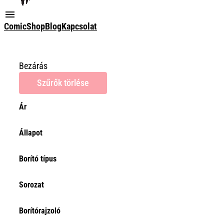
ComicShop
Blog
Kapcsolat
Bezárás
Szűrők törlése
Ár
Ár
Állapot
2400Ft
Törlés
Állapot
Select content
Borító típus
Select content
Sorozat
Sorozat
Select content
Borítórajzoló
Select content