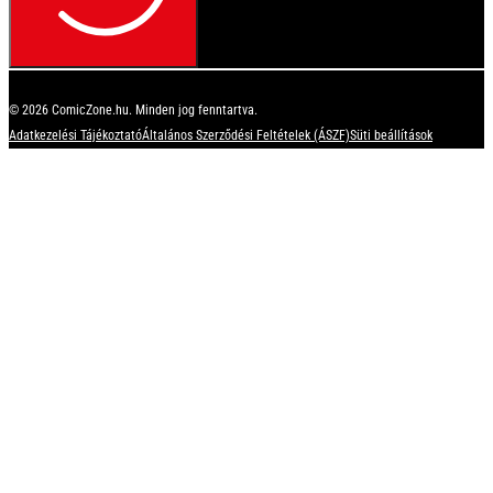
© 2026 ComicZone.hu. Minden jog fenntartva.
Adatkezelési Tájékoztató
Általános Szerződési Feltételek (ÁSZF)
Süti beállítások