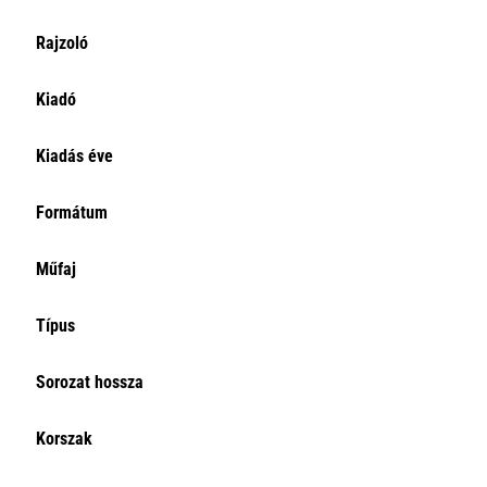
Író
Select content
Rajzoló
Select content
Rajzoló
Select content
Kiadó
Select content
Kiadó
Select content
Kiadás éve
Select content
Kiadás éve
Select content
Formátum
Select content
Formátum
Select content
Műfaj
Select content
Műfaj
Select content
Típus
Select content
Sorozat hossza
Korszak
Korszak
Select content