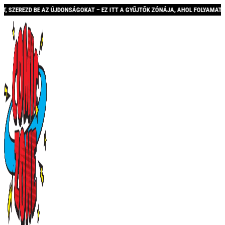
 AZ ÚJDONSÁGOKAT – EZ ITT A GYŰJTŐK ZÓNÁJA, AHOL FOLYAMATOSAN BŐVÜLŐ KÍN