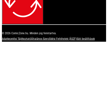
© 2026 ComicZone.hu. Minden jog fenntartva.
Adatkezelési Tájékoztató
Általános Szerződési Feltételek (ÁSZF)
Süti beállítások