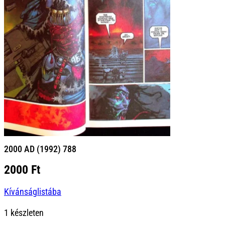
2000 AD (1992) 788
2000
Ft
Kívánságlistába
1 készleten