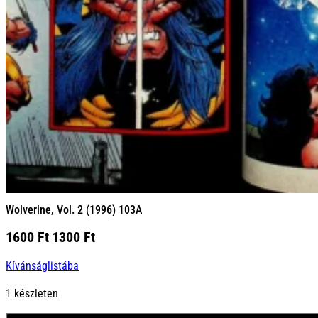
Wolverine, Vol. 2 (1996) 103A
Original
Current
1600
Ft
1300
Ft
price
price
Kívánságlistába
was:
is:
1600 Ft.
1300 Ft.
1 készleten