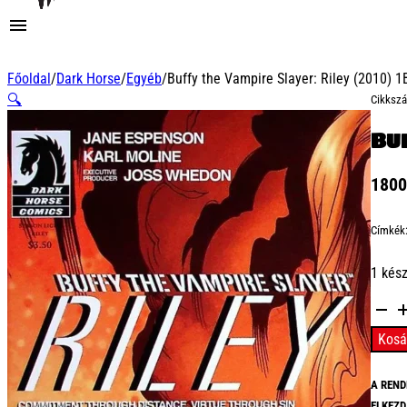
Főoldal
/
Dark Horse
/
Egyéb
/
Buffy the Vampire Slayer: Riley (2010) 1
🔍
Cikksz
Buf
180
Címkék
1 kés
Buffy
the
Kosá
Vampi
Slayer
A REND
Riley
ELKEZD