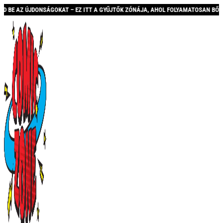
EZ ITT A GYŰJTŐK ZÓNÁJA, AHOL FOLYAMATOSAN BŐVÜLŐ KÍNÁLATTAL ÉS AKCIÓKKA