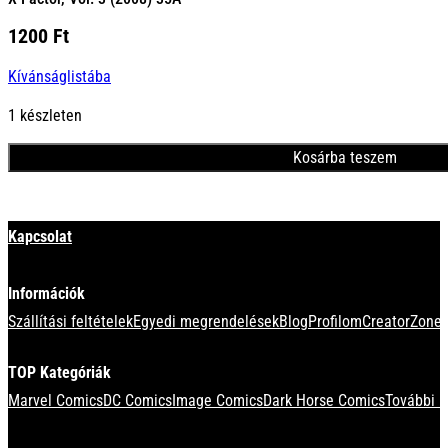
1200
Ft
Kívánságlistába
1 készleten
Kosárba teszem
Minden termék
Kapcsolat
Információk
Szállítási feltételek
Egyedi megrendelések
Blog
Profilom
CreatorZone 
TOP Kategóriák
Marvel Comics
DC Comics
Image Comics
Dark Horse Comics
További k