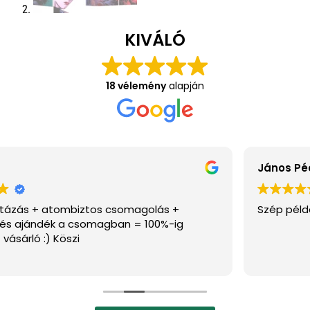
KIVÁLÓ
18 vélemény
alapján
János Pécsi
Szép példányok vannak az oldalon, ajánlom.