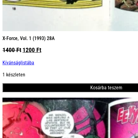
X-Force, Vol. 1 (1993) 28A
Original
Current
1400
Ft
1200
Ft
price
price
Kívánságlistába
was:
is:
1400 Ft.
1200 Ft.
1 készleten
Kosárba teszem