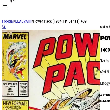
Főoldal
/
ELADVA!!!!
/
Power Pack (1984 1st Series) #39
🔍
Cikksz
Po
140
“Lights
Címkék
Elfogy
A REND
ELKEZD