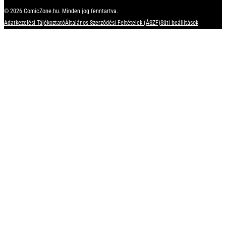
© 2026 ComicZone.hu. Minden jog fenntartva.
Adatkezelési Tájékoztató
Általános Szerződési Feltételek (ÁSZF)
Süti beállítások