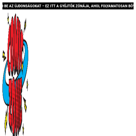
 – EZ ITT A GYŰJTŐK ZÓNÁJA, AHOL FOLYAMATOSAN BŐVÜLŐ KÍNÁLATTAL ÉS AKCIÓ