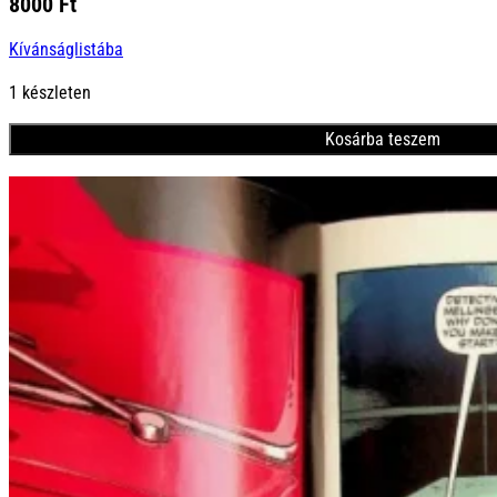
8000
Ft
Kívánságlistába
1 készleten
Kosárba teszem