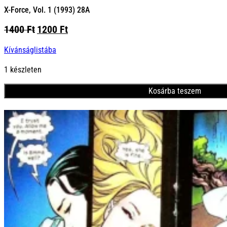
X-Force, Vol. 1 (1993) 28A
Original
Current
1400
Ft
1200
Ft
price
price
Kívánságlistába
was:
is:
1400 Ft.
1200 Ft.
1 készleten
Kosárba teszem