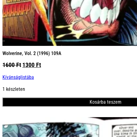
Wolverine, Vol. 2 (1996) 109A
Original
Current
1600
Ft
1300
Ft
price
price
Kívánságlistába
was:
is:
1600 Ft.
1300 Ft.
1 készleten
Kosárba teszem