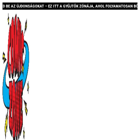
ONSÁGOKAT – EZ ITT A GYŰJTŐK ZÓNÁJA, AHOL FOLYAMATOSAN BŐVÜLŐ KÍNÁLATTAL