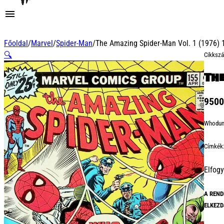
Főoldal
/
Marvel
/
Spider-Man
/
The Amazing Spider-Man Vol. 1 (1976)
🔍
Cikksz
Th
950
Whoduni
Címkék
Elfogy
A REND
ELKEZD