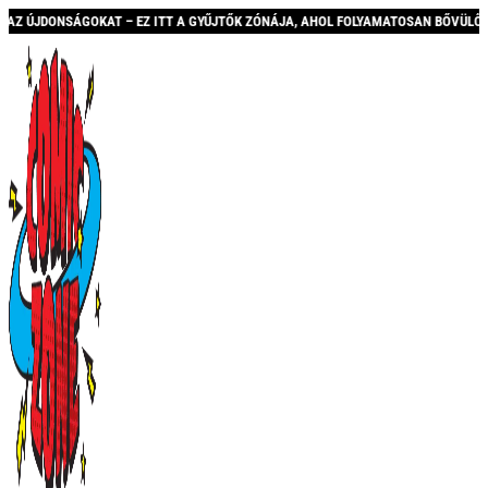
ITT A GYŰJTŐK ZÓNÁJA, AHOL FOLYAMATOSAN BŐVÜLŐ KÍNÁLATTAL ÉS AKCIÓKKAL V