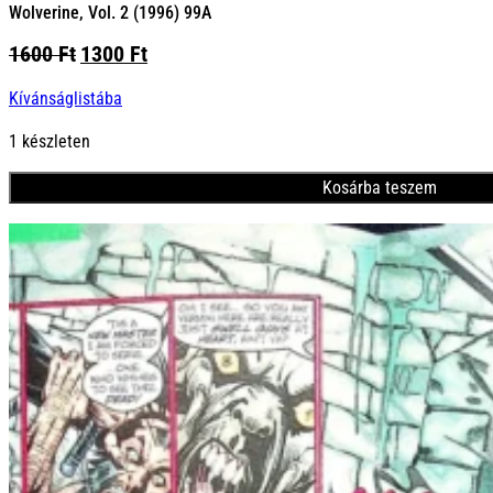
Wolverine, Vol. 2 (1996) 99A
Original
Current
1600
Ft
1300
Ft
price
price
Kívánságlistába
was:
is:
1600 Ft.
1300 Ft.
1 készleten
Kosárba teszem