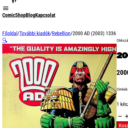
ComicShop
Blog
Kapcsolat
Főoldal
/
További kiadók
/
Rebellion
/
2000 AD (2003) 1336
🔍
Cikksz
20
20
Címkék
1 kés
2000
AD
Kos