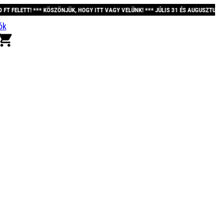
ÖNJÜK, HOGY ITT VAGY VELÜNK! *** JÚLIS 31 ÉS AUGUSZTUS 12. KÖZÖTT A REND
ók