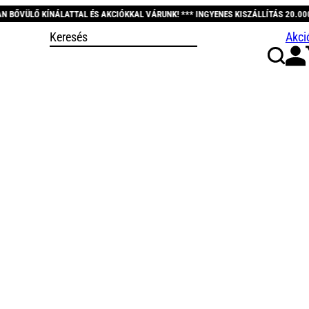
ÉS AKCIÓKKAL VÁRUNK! *** INGYENES KISZÁLLÍTÁS 20.000 FT FELETT! *** KÖSZ
Akci