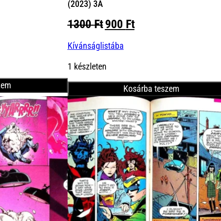
(2023) 3A
Original
Current
1300
Ft
900
Ft
price
price
Kívánságlistába
was:
is:
1300 Ft.
900 Ft.
1 készleten
zem
Kosárba teszem