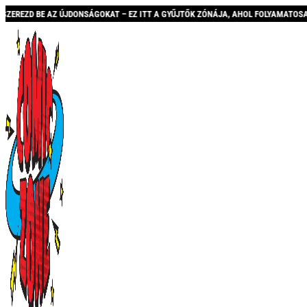
NSÁGOKAT – EZ ITT A GYŰJTŐK ZÓNÁJA, AHOL FOLYAMATOSAN BŐVÜLŐ KÍNÁLATTAL 