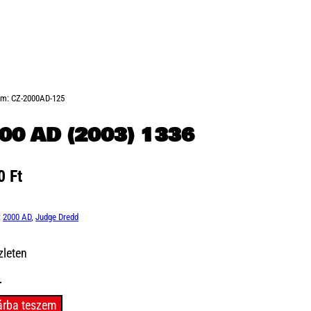
ám:
CZ-2000AD-125
00 AD (2003) 1336
00
Ft
:
2000 AD
,
Judge Dredd
zleten
árba teszem