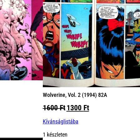
Wolverine, Vol. 2 (1994) 82A
Original
Current
1600
Ft
1300
Ft
price
price
Kívánságlistába
was:
is:
1600 Ft.
1300 Ft.
1 készleten