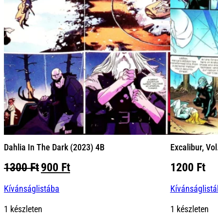
Dahlia In The Dark (2023) 4B
Excalibur, Vol
Original
Current
1300
Ft
900
Ft
1200
Ft
price
price
Kívánságlistába
Kívánságlist
was:
is:
1300 Ft.
900 Ft.
1 készleten
1 készleten