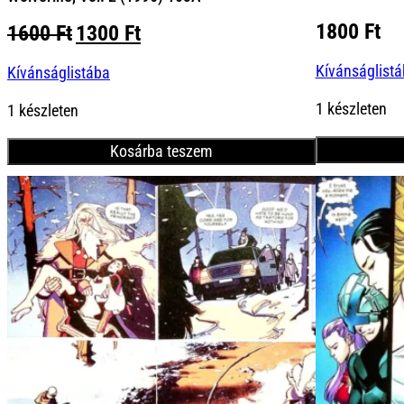
1800
Ft
Original
Current
1600
Ft
1300
Ft
price
price
Kívánságlist
Kívánságlistába
was:
is:
1600 Ft.
1300 Ft.
1 készleten
1 készleten
Kosárba teszem