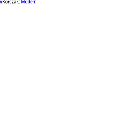
on
Korszak:
Modern