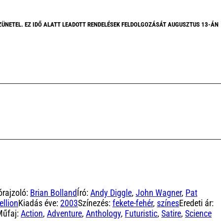
ZÜNETEL. EZ IDŐ ALATT LEADOTT RENDELÉSEK FELDOLGOZÁSÁT AUGUSZTUS 13-ÁN
órajzoló:
Brian Bolland
Író:
Andy Diggle
,
John Wagner
,
Pat
ellion
Kiadás éve:
2003
Színezés:
fekete-fehér
,
színes
Eredeti ár:
Műfaj:
Action
,
Adventure
,
Anthology
,
Futuristic
,
Satire
,
Science