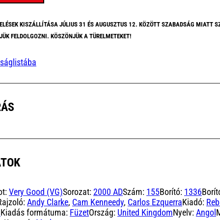
)
ELÉSEK KISZÁLLÍTÁSA JÚLIUS 31 ÉS AUGUSZTUS 12. KÖZÖTT SZABADSÁG MIATT S
yiség
JÜK FELDOLGOZNI. KÖSZÖNJÜK A TÜRELMETEKET!
ságlistába
RÁS
ATOK
ot:
Very Good (VG)
Sorozat:
2000 AD
Szám:
155
Borító:
1336
Borít
Rajzoló:
Andy Clarke
,
Cam Kenneedy
,
Carlos Ezquerra
Kiadó:
Reb
0
Kiadás formátuma:
Füzet
Ország:
United Kingdom
Nyelv:
Angol