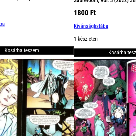
Sabretooth, Vol. 3 (2022) 3B
1800
Ft
ába
Kívánságlistába
1 készleten
Kosárba teszem
Kosárba tes