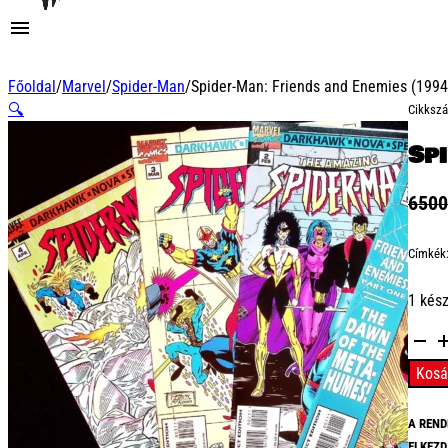
Főoldal
/
Marvel
/
Spider-Man
/
Spider-Man: Friends and Enemies (1994
🔍
Cikksz
Sp
650
Címkék
1 kés
Spider
Man:
Kosá
Frien
and
A REND
Enemi
ELKEZD