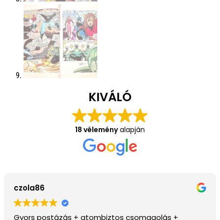
KIVÁLÓ
18 vélemény
alapján
János Pécsi
Szép példányok vannak az oldalon, ajánlom.