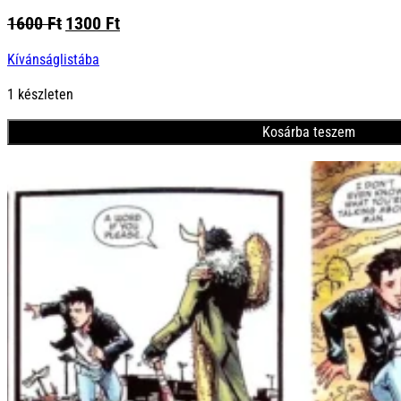
Original
Current
1600
Ft
1300
Ft
price
price
Kívánságlistába
was:
is:
1600 Ft.
1300 Ft.
1 készleten
Kosárba teszem