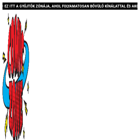
ÁJA, AHOL FOLYAMATOSAN BŐVÜLŐ KÍNÁLATTAL ÉS AKCIÓKKAL VÁRUNK! *** INGYEN