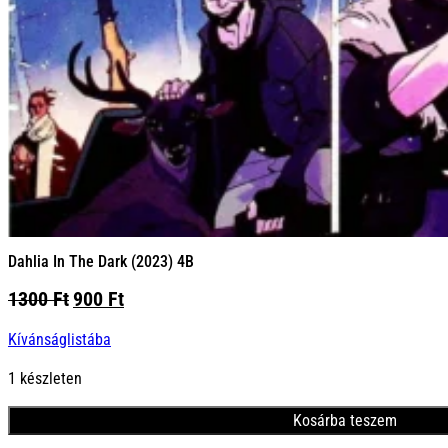
Dahlia In The Dark (2023) 4B
Original
Current
1300
Ft
900
Ft
price
price
Kívánságlistába
was:
is:
1300 Ft.
900 Ft.
1 készleten
Kosárba teszem