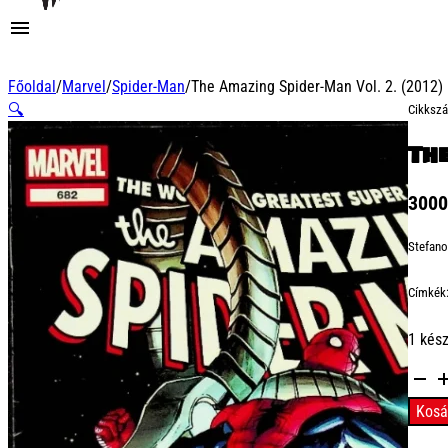
Főoldal
/
Marvel
/
Spider-Man
/
The Amazing Spider-Man Vol. 2. (2012)
🔍
Cikksz
Th
300
Stefano
Címkék
1 kés
The
Amazi
Kosá
Spider
Man