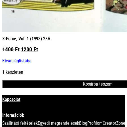
X-Force, Vol. 1 (1993) 28A
Original
Current
1400
Ft
1200
Ft
price
price
Kívánságlistába
was:
is:
1400 Ft.
1200 Ft.
1 készleten
Kosárba teszem
Minden termék
Kapcsolat
Információk
Szállítási feltételek
Egyedi megrendelések
Blog
Profilom
CreatorZone 