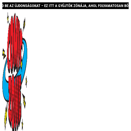
 EZ ITT A GYŰJTŐK ZÓNÁJA, AHOL FOLYAMATOSAN BŐVÜLŐ KÍNÁLATTAL ÉS AKCIÓKK