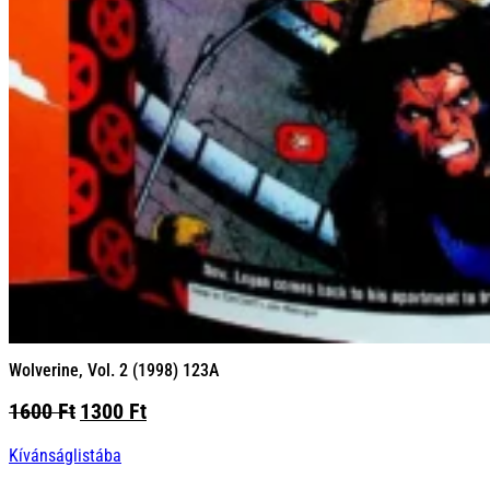
Wolverine, Vol. 2 (1998) 123A
Original
Current
1600
Ft
1300
Ft
price
price
Kívánságlistába
was:
is:
1600 Ft.
1300 Ft.