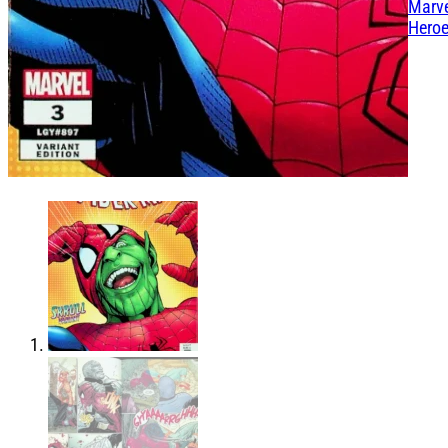
Marv
Hero