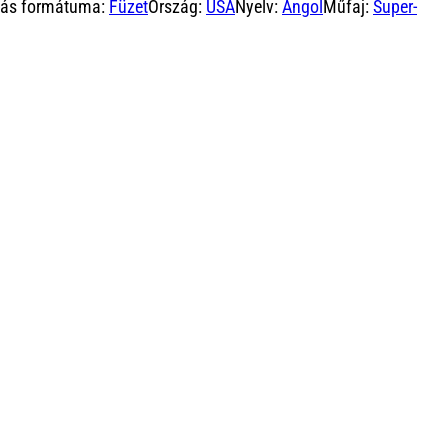
dás formátuma:
Füzet
Ország:
USA
Nyelv:
Angol
Műfaj:
Super-