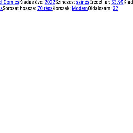
el Comics
Kiadás éve:
2022
Színezés:
színes
Eredeti ár:
$3.99
Kia
es
Sorozat hossza:
70 rész
Korszak:
Modern
Oldalszám:
32