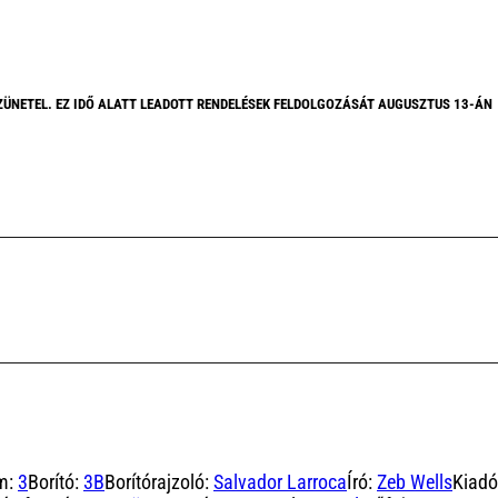
ZÜNETEL. EZ IDŐ ALATT LEADOTT RENDELÉSEK FELDOLGOZÁSÁT AUGUSZTUS 13-ÁN
m:
3
Borító:
3B
Borítórajzoló:
Salvador Larroca
Író:
Zeb Wells
Kiadó