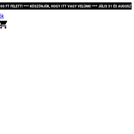
ÖSZÖNJÜK, HOGY ITT VAGY VELÜNK! *** JÚLIS 31 ÉS AUGUSZTUS 12. KÖZÖTT A R
ók