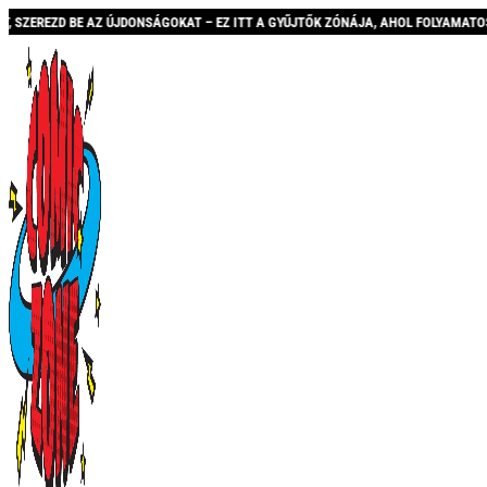
JDONSÁGOKAT – EZ ITT A GYŰJTŐK ZÓNÁJA, AHOL FOLYAMATOSAN BŐVÜLŐ KÍNÁLATT