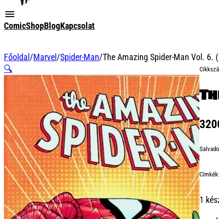
ComicShop
Blog
Kapcsolat
Főoldal
/
Marvel
/
Spider-Man
/
The Amazing Spider-Man Vol. 6. 
🔍
Cikksz
Th
32
Salvado
Címkék
1 kés