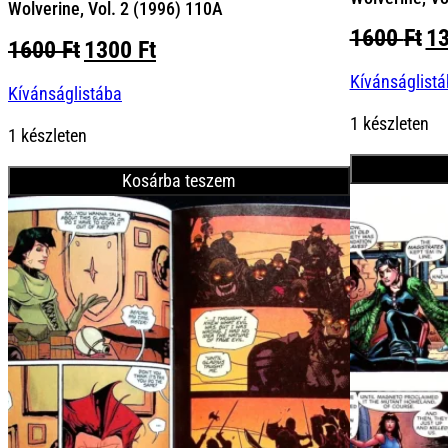
Wolverine, Vol. 2 (1996) 110A
Or
1600
Ft
1
Original
Current
1600
Ft
1300
Ft
pr
price
price
Kívánságlist
wa
Kívánságlistába
was:
is:
16
1600 Ft.
1300 Ft.
1 készleten
1 készleten
Kosárba teszem