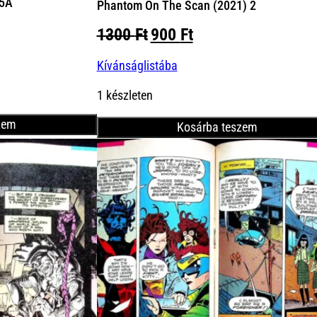
 5A
Phantom On The Scan (2021) 2
Original
Current
1300
Ft
900
Ft
price
price
Kívánságlistába
was:
is:
1300 Ft.
900 Ft.
1 készleten
zem
Kosárba teszem