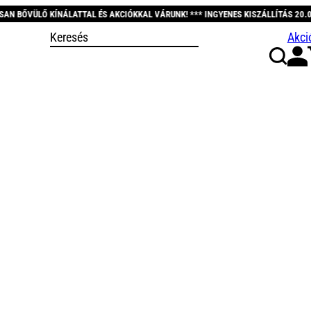
AL ÉS AKCIÓKKAL VÁRUNK! *** INGYENES KISZÁLLÍTÁS 20.000 FT FELETT! *** K
Akci