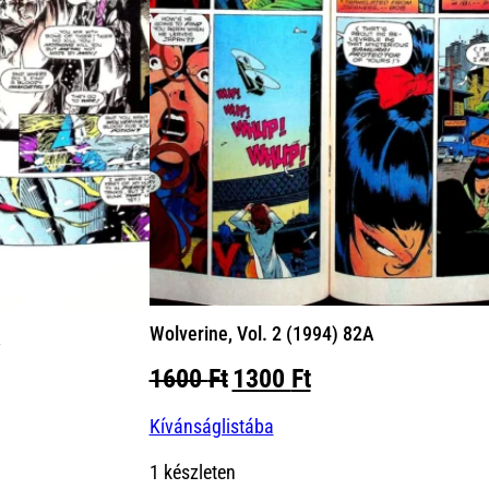
Wolverine, Vol. 2 (1994) 82A
A
Original
Current
1600
Ft
1300
Ft
nt
price
price
Kívánságlistába
was:
is:
1600 Ft.
1300 Ft.
Ft.
1 készleten