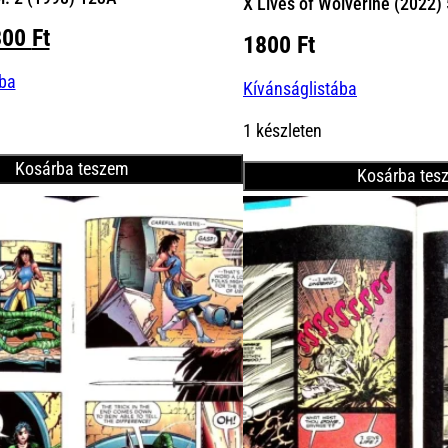
X Lives of Wolverine (2022)
iginal
Current
300
Ft
1800
Ft
ice
price
ába
s:
is:
Kívánságlistába
00 Ft.
1300 Ft.
1 készleten
Kosárba teszem
Kosárba tes