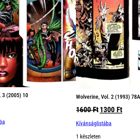
. 3 (2005) 10
Wolverine, Vol. 2 (1993) 78
Original
Curre
1600
Ft
1300
Ft
price
price
ába
Kívánságlistába
was:
is:
1600 Ft.
1300 
1 készleten