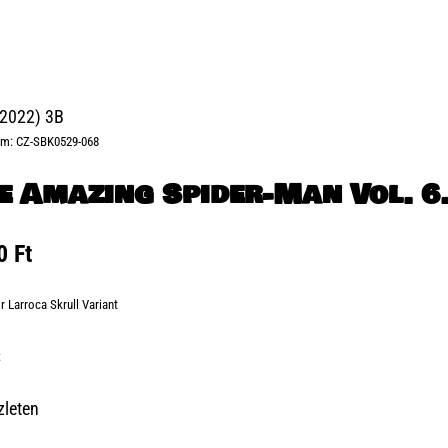
(2022) 3B
ám:
CZ-SBK0529-068
e Amazing Spider-Man Vol. 6.
00
Ft
r Larroca Skrull Variant
:
zleten