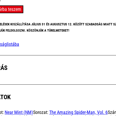
ing
árba teszem
r-
ELÉSEK KISZÁLLÍTÁSA JÚLIUS 31 ÉS AUGUSZTUS 12. KÖZÖTT SZABADSÁG MIATT S
JÜK FELDOLGOZNI. KÖSZÖNJÜK A TÜRELMETEKET!
)
ságlistába
yiség
RÁS
ATOK
ot:
Near Mint (NM)
Sorozat:
The Amazing Spider-Man, Vol. 6
Szá