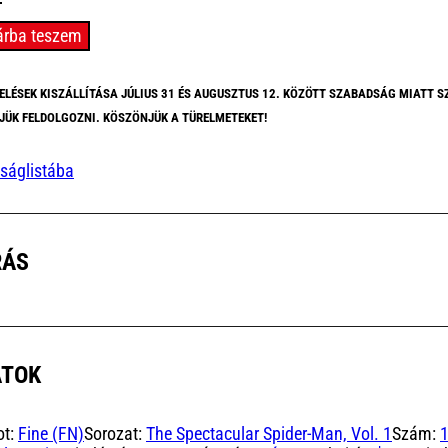
acular
árba teszem
r-
ELÉSEK KISZÁLLÍTÁSA JÚLIUS 31 ÉS AUGUSZTUS 12. KÖZÖTT SZABADSÁG MIATT S
JÜK FELDOLGOZNI. KÖSZÖNJÜK A TÜRELMETEKET!
)
ságlistába
yiség
RÁS
ATOK
ot:
Fine (FN)
Sorozat:
The Spectacular Spider-Man, Vol. 1
Szám: