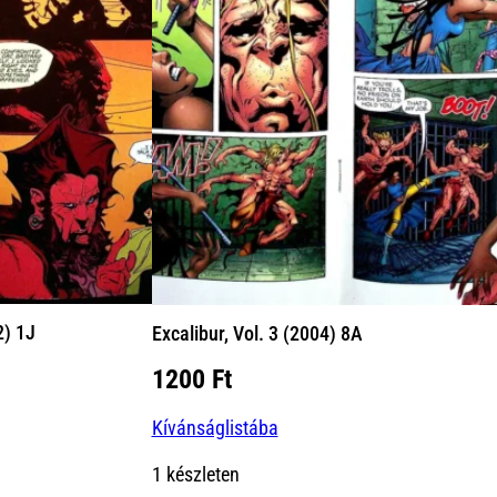
2) 1J
Excalibur, Vol. 3 (2004) 8A
nt
1200
Ft
Kívánságlistába
Ft.
1 készleten