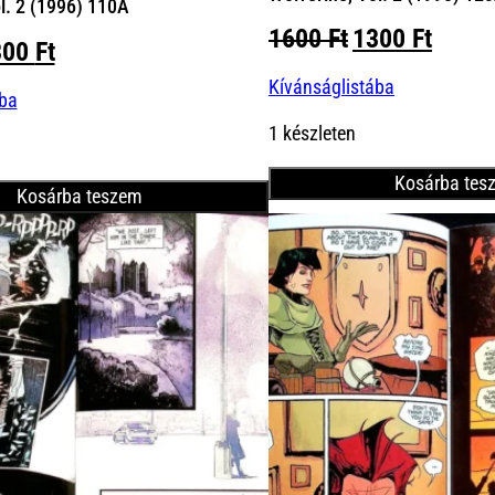
l. 2 (1996) 110A
Original
Curre
1600
Ft
1300
Ft
iginal
Current
300
Ft
price
price
ice
price
Kívánságlistába
was:
is:
ába
s:
is:
1600 Ft.
1300 
00 Ft.
1300 Ft.
1 készleten
Kosárba tes
Kosárba teszem