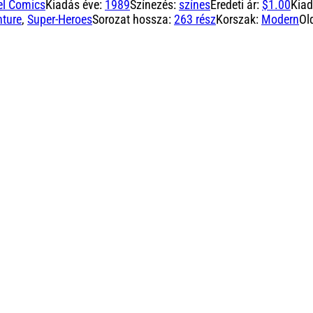
el Comics
Kiadás éve:
1989
Színezés:
színes
Eredeti ár:
$1.00
Kia
ture
,
Super-Heroes
Sorozat hossza:
263 rész
Korszak:
Modern
Ol