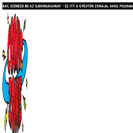
Z ÚJDONSÁGOKAT – EZ ITT A GYŰJTŐK ZÓNÁJA, AHOL FOLYAMATOSAN BŐVÜLŐ KÍNÁL