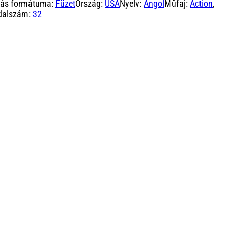
dás formátuma:
Füzet
Ország:
USA
Nyelv:
Angol
Műfaj:
Action
,
dalszám:
32