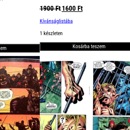
Original
Current
1900
Ft
1600
Ft
nt
price
price
Kívánságlistába
was:
is:
1900 Ft.
1600 Ft.
Ft.
1 készleten
Kosárba teszem
zem