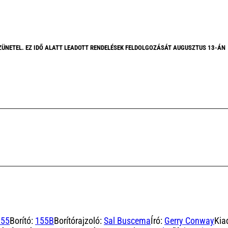
ZÜNETEL. EZ IDŐ ALATT LEADOTT RENDELÉSEK FELDOLGOZÁSÁT AUGUSZTUS 13-ÁN
155
Borító:
155B
Borítórajzoló:
Sal Buscema
Író:
Gerry Conway
Kia