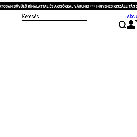
ATTAL ÉS AKCIÓKKAL VÁRUNK! *** INGYENES KISZÁLLÍTÁS 20.000 FT FELETT! **
Akci