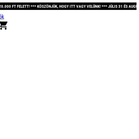
* KÖSZÖNJÜK, HOGY ITT VAGY VELÜNK! *** JÚLIS 31 ÉS AUGUSZTUS 12. KÖZÖTT 
ók