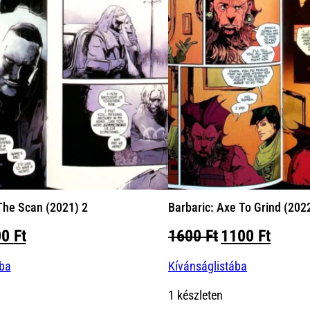
he Scan (2021) 2
Barbaric: Axe To Grind (202
iginal
Current
Original
Curre
00
Ft
1600
Ft
1100
Ft
ice
price
price
price
ába
Kívánságlistába
s:
is:
was:
is:
00 Ft.
900 Ft.
1600 Ft.
1100 
1 készleten