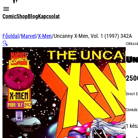
ComicShop
Blog
Kapcsolat
Főoldal
/
Marvel
/
X-Men
/
Uncanny X-Men, Vol. 1 (1997) 342A
🔍
Cikksz
Un
25
Direct E
Címkék
1 kés