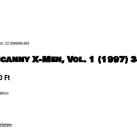
ám:
CZ-XM0606-063
canny X-Men, Vol. 1 (1997) 
00
Ft
dition
:
zleten