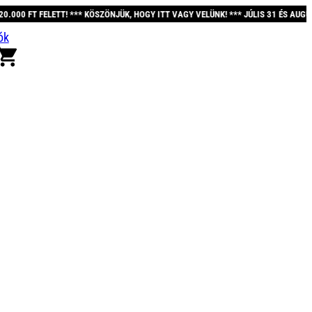
* KÖSZÖNJÜK, HOGY ITT VAGY VELÜNK! *** JÚLIS 31 ÉS AUGUSZTUS 12. KÖZÖTT 
ók