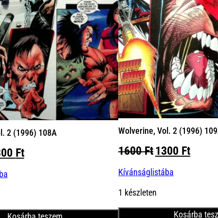
Wolverine, Vol. 2 (1996) 10
l. 2 (1996) 108A
Original
Curre
1600
Ft
1300
Ft
iginal
Current
300
Ft
price
price
ice
price
Kívánságlistába
was:
is:
ába
s:
is:
1600 Ft.
1300 
00 Ft.
1300 Ft.
1 készleten
Kosárba tes
Kosárba teszem