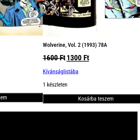
Wolverine, Vol. 2 (1993) 78A
nt
Original
Current
1600
Ft
1300
Ft
price
price
Kívánságlistába
was:
is:
Ft.
1600 Ft.
1300 Ft.
1 készleten
zem
Kosárba teszem