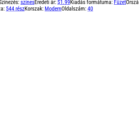
Színezés:
színes
Eredeti ár:
$1.99
Kiadás formátuma:
Füzet
Orszá
za:
544 rész
Korszak:
Modern
Oldalszám:
40