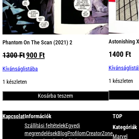
Astonishing X
Phantom On The Scan (2021) 2
1400
Ft
Original
Current
1300
Ft
900
Ft
price
price
Kívánságlist
Kívánságlistába
was:
is:
1300 Ft.
900 Ft.
1 készleten
1 készleten
Kosárba teszem
Minden termék
Kapcsolat
Információk
TOP
Szállítási feltételek
Egyedi
Kategóriák
megrendelések
Blog
Profilom
CreatorZone
Marvel