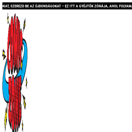
Z ÚJDONSÁGOKAT – EZ ITT A GYŰJTŐK ZÓNÁJA, AHOL FOLYAMATOSAN BŐVÜLŐ KÍNÁL