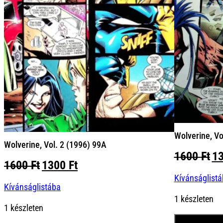
Wolverine, Vo
Wolverine, Vol. 2 (1996) 99A
Or
1600
Ft
1
Original
Current
1600
Ft
1300
Ft
pr
price
price
Kívánságlist
wa
Kívánságlistába
was:
is:
16
1 készleten
1600 Ft.
1300 Ft.
1 készleten