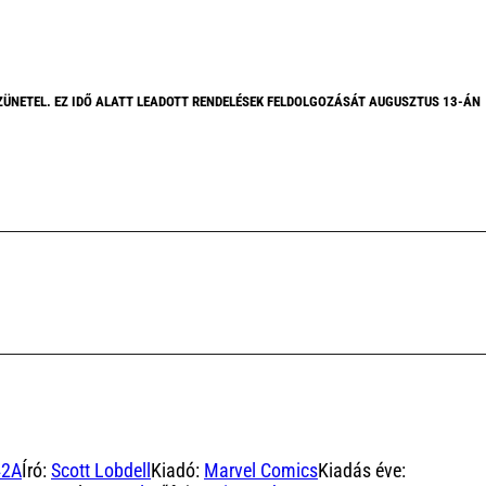
ZÜNETEL. EZ IDŐ ALATT LEADOTT RENDELÉSEK FELDOLGOZÁSÁT AUGUSZTUS 13-ÁN
42A
Író:
Scott Lobdell
Kiadó:
Marvel Comics
Kiadás éve: