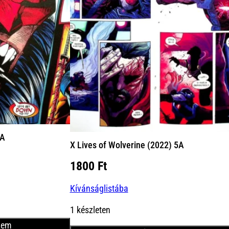
9A
X Lives of Wolverine (2022) 5A
nt
1800
Ft
Kívánságlistába
Ft.
1 készleten
zem