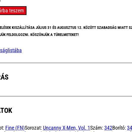
nny
árba teszem
ELÉSEK KISZÁLLÍTÁSA JÚLIUS 31 ÉS AUGUSZTUS 12. KÖZÖTT SZABADSÁG MIATT S
JÜK FELDOLGOZNI. KÖSZÖNJÜK A TÜRELMETEKET!
)
yiség
ságlistába
RÁS
ATOK
ot:
Fine (FN)
Sorozat:
Uncanny X-Men, Vol. 1
Szám:
342
Borító:
3