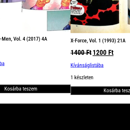
-Men, Vol. 4 (2017) 4A
X-Force, Vol. 1 (1993) 21A
Original
Curre
1400
Ft
1200
Ft
price
price
ába
Kívánságlistába
was:
is:
1400 Ft.
1200 
1 készleten
Kosárba teszem
Kosárba tes