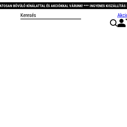
ATTAL ÉS AKCIÓKKAL VÁRUNK! *** INGYENES KISZÁLLÍTÁS 20.000 FT FELETT! **
Akci