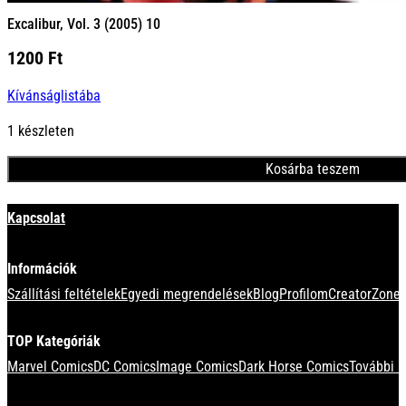
Excalibur, Vol. 3 (2005) 10
1200
Ft
Kívánságlistába
1 készleten
Kosárba teszem
Minden termék
Kapcsolat
Információk
Szállítási feltételek
Egyedi megrendelések
Blog
Profilom
CreatorZone 
TOP Kategóriák
Marvel Comics
DC Comics
Image Comics
Dark Horse Comics
További k