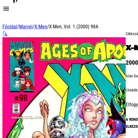
Főoldal
/
Marvel
/
X-Men
/
X-Men, Vol. 1 (2000) 98A
🔍
Cikksz
X-M
200
Alan Da
Címkék
Elfogy
A REND
ELKEZD