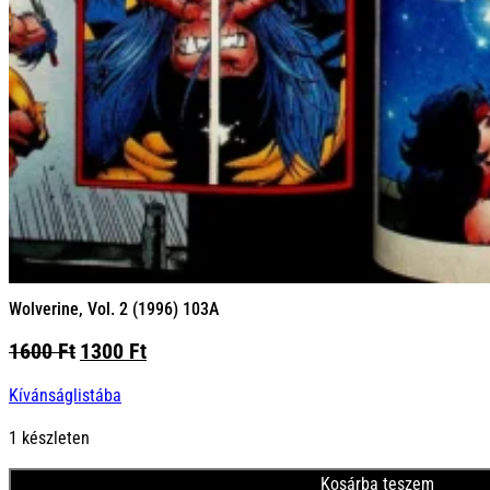
Wolverine, Vol. 2 (1996) 103A
Original
Current
1600
Ft
1300
Ft
price
price
Kívánságlistába
was:
is:
1600 Ft.
1300 Ft.
1 készleten
Kosárba teszem