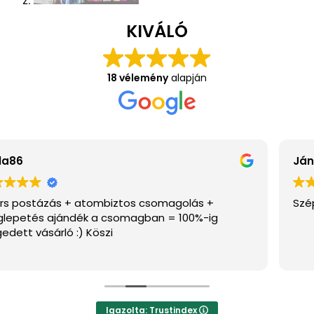
KIVÁLÓ
18 vélemény
alapján
János Pécsi
Szép példányok vannak az oldalon, ajánlom.
Igazolta: Trustindex