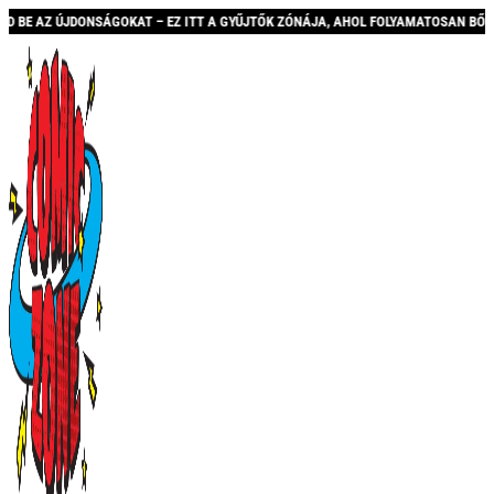
 EZ ITT A GYŰJTŐK ZÓNÁJA, AHOL FOLYAMATOSAN BŐVÜLŐ KÍNÁLATTAL ÉS AKCIÓKK