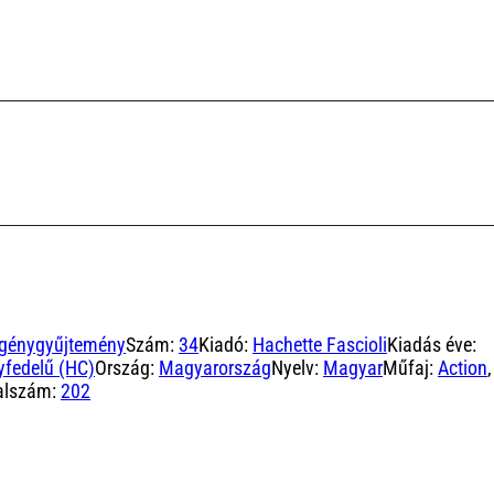
génygyűjtemény
Szám:
34
Kiadó:
Hachette Fascioli
Kiadás éve:
fedelű (HC)
Ország:
Magyarország
Nyelv:
Magyar
Műfaj:
Action
,
alszám:
202