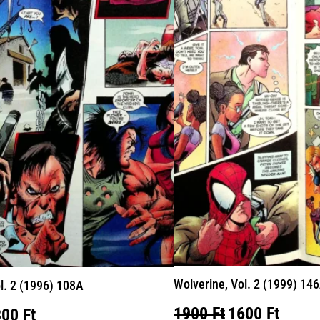
Wolverine, Vol. 2 (1999) 14
l. 2 (1996) 108A
Original
Curre
1900
Ft
1600
Ft
iginal
Current
300
Ft