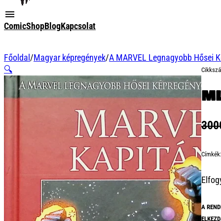
ComicShop
Blog
Kapcsolat
Főoldal
/
Magyar képregények
/
A MARVEL Legnagyobb Hősei K
🔍
Cikksz
ML
30
Címkék
Elfog
A REND
ELKEZD