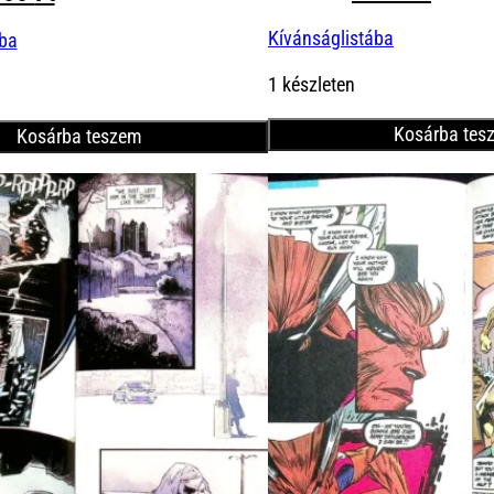
price
price
ice
price
Kívánságlistába
was:
is:
ába
s:
is:
1900 Ft.
1600 
00 Ft.
1300 Ft.
1 készleten
Kosárba tes
Kosárba teszem