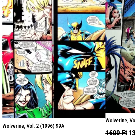
Wolverine, Vo
Wolverine, Vol. 2 (1996) 99A
Or
1600
Ft
1