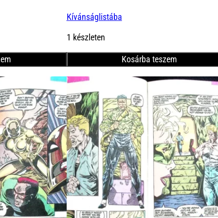
Kívánságlistába
Ft.
1 készleten
zem
Kosárba teszem