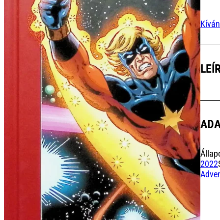
Kíván
LEÍ
AD
Állap
2022
Adven