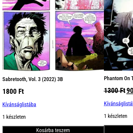
Phantom On T
Sabretooth, Vol. 3 (2022) 3B
Or
1300
Ft
9
1800
Ft
pr
Kívánságlist
wa
Kívánságlistába
13
1 készleten
1 készleten
Kosárba teszem