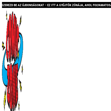
ONSÁGOKAT – EZ ITT A GYŰJTŐK ZÓNÁJA, AHOL FOLYAMATOSAN BŐVÜLŐ KÍNÁLATTAL