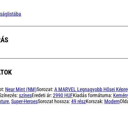
ságlistába
RÁS
ATOK
ot:
Near Mint (NM)
Sorozat:
A MARVEL Legnagyobb Hősei Képre
Színezés:
színes
Eredeti ár:
2990 HUF
Kiadás formátuma:
Kemény
ture
,
Super-Heroes
Sorozat hossza:
49 rész
Korszak:
Modern
Old