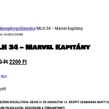
épregénygyűjtemény
/
MLH 34 – Marvel Kapitány
ám:
HU-MLH-34-NM
H 34 – Marvel Kapitány
Original
Current
00
Ft
2200
Ft
price
price
was:
is:
:
MLH
3000 Ft.
2200 Ft.
yott
ELÉSEK KISZÁLLÍTÁSA JÚLIUS 31 ÉS AUGUSZTUS 12. KÖZÖTT SZABADSÁG MIATT S
JÜK FELDOLGOZNI. KÖSZÖNJÜK A TÜRELMETEKET!