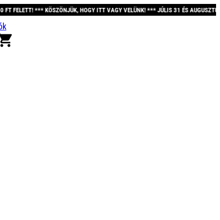
ZÖNJÜK, HOGY ITT VAGY VELÜNK! *** JÚLIS 31 ÉS AUGUSZTUS 12. KÖZÖTT A REN
ók