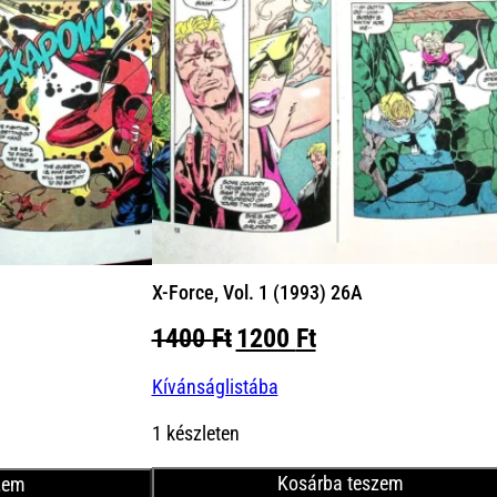
X-Force, Vol. 1 (1993) 26A
Original
Current
1400
Ft
1200
Ft
nt
price
price
Kívánságlistába
was:
is:
1400 Ft.
1200 Ft.
Ft.
1 készleten
Kosárba teszem
zem