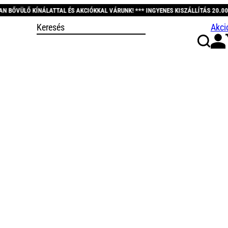
 ÉS AKCIÓKKAL VÁRUNK! *** INGYENES KISZÁLLÍTÁS 20.000 FT FELETT! *** KÖS
Akci