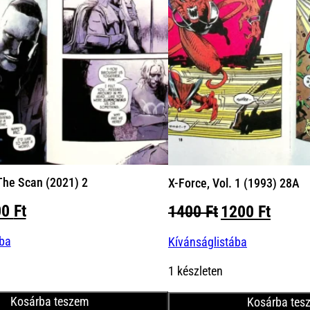
he Scan (2021) 2
X-Force, Vol. 1 (1993) 28A
iginal
Current
00
Ft
Original
Curre
1400
Ft
1200
Ft
ice
price
price
price
ába
s:
is:
Kívánságlistába
was:
is:
00 Ft.
900 Ft.
1400 Ft.
1200 
1 készleten
Kosárba teszem
Kosárba tes