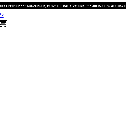
KÖSZÖNJÜK, HOGY ITT VAGY VELÜNK! *** JÚLIS 31 ÉS AUGUSZTUS 12. KÖZÖTT A 
ók