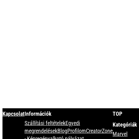
Minden termék
Kapcsolat
Információk
TOP
Szállítási feltételek
Egyedi
Kategóriák
megrendelések
Blog
Profilom
CreatorZone
Marvel
- Képregényalkotó pályázat