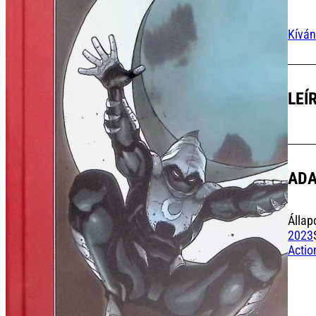
Kíván
LEÍ
AD
Állap
2023
Actio