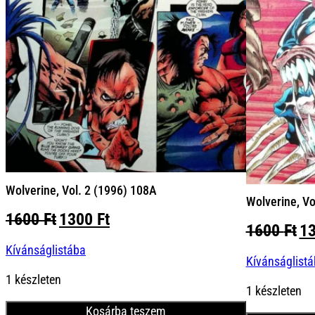
Wolverine, Vol. 2 (1996) 108A
Wolverine, Vo
Original
Current
1600
Ft
1300
Ft
Or
1600
Ft
1
price
price
pr
Kívánságlistába
was:
is:
Kívánságlist
wa
1600 Ft.
1300 Ft.
16
1 készleten
1 készleten
Kosárba teszem