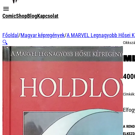
ComicShop
Blog
Kapcsolat
Főoldal
/
Magyar képregények
/
A MARVEL Legnagyobb Hősei K
🔍
Cikksz
ML
40
Címkék
Elfog
A REND
ELKEZD