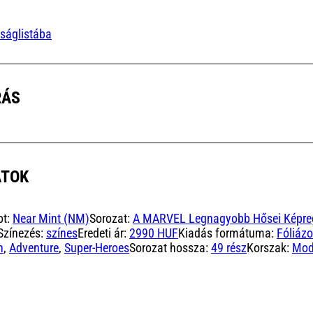
ságlistába
RÁS
ATOK
ot:
Near Mint (NM)
Sorozat:
A MARVEL Legnagyobb Hősei Képre
Színezés:
színes
Eredeti ár:
2990 HUF
Kiadás formátuma:
Fóliázo
n
,
Adventure
,
Super-Heroes
Sorozat hossza:
49 rész
Korszak:
Mod