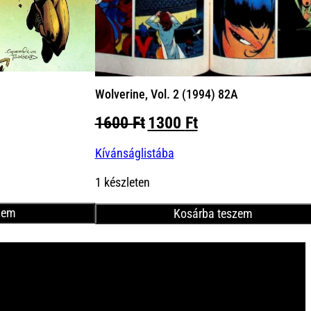
Wolverine, Vol. 2 (1994) 82A
Original
Current
1600
Ft
1300
Ft
price
price
Kívánságlistába
was:
is:
1600 Ft.
1300 Ft.
1 készleten
zem
Kosárba teszem