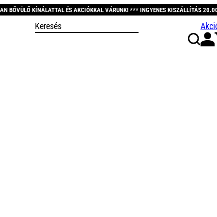
TAL ÉS AKCIÓKKAL VÁRUNK! *** INGYENES KISZÁLLÍTÁS 20.000 FT FELETT! *** 
Akci