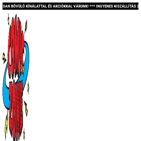
ÉS AKCIÓKKAL VÁRUNK! *** INGYENES KISZÁLLÍTÁS 20.000 FT FELETT! *** KÖSZ