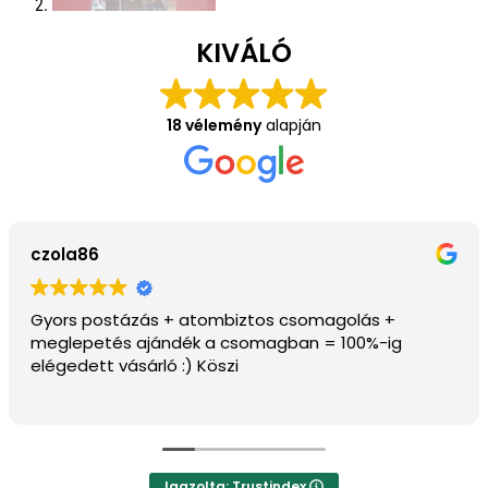
KIVÁLÓ
18 vélemény
alapján
János Pécsi
Szép példányok vannak az oldalon, ajánlom.
Igazolta: Trustindex