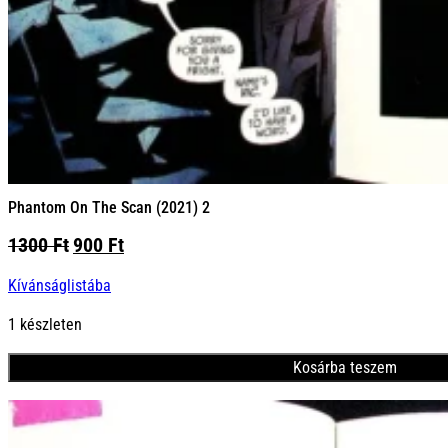
Phantom On The Scan (2021) 2
Original
Current
1300
Ft
900
Ft
price
price
Kívánságlistába
was:
is:
1300 Ft.
900 Ft.
1 készleten
Kosárba teszem