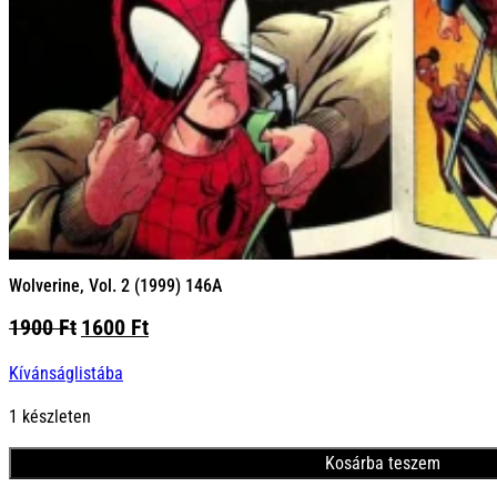
Wolverine, Vol. 2 (1999) 146A
Original
Current
1900
Ft
1600
Ft
price
price
Kívánságlistába
was:
is:
1900 Ft.
1600 Ft.
1 készleten
Kosárba teszem