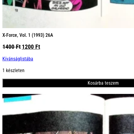
X-Force, Vol. 1 (1993) 26A
Original
Current
1400
Ft
1200
Ft
price
price
Kívánságlistába
was:
is:
1400 Ft.
1200 Ft.
1 készleten
Kosárba teszem