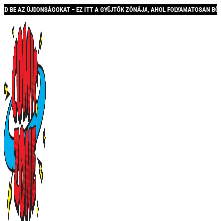
EZ ITT A GYŰJTŐK ZÓNÁJA, AHOL FOLYAMATOSAN BŐVÜLŐ KÍNÁLATTAL ÉS AKCIÓKKA