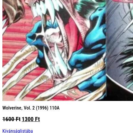
Wolverine, Vol. 2 (1996) 110A
Original
Current
1600
Ft
1300
Ft
price
price
Kívánságlistába
was:
is: