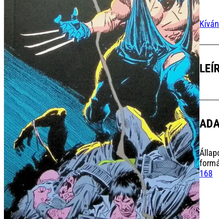
Kíván
LEÍ
AD
Állap
form
168