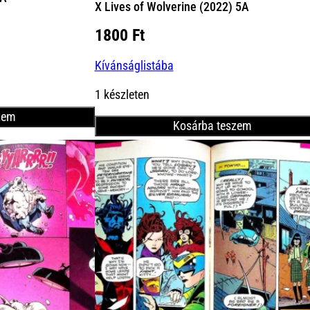
X Lives of Wolverine (2022) 5A
nt
1800
Ft
Kívánságlistába
Ft.
1 készleten
zem
Kosárba teszem