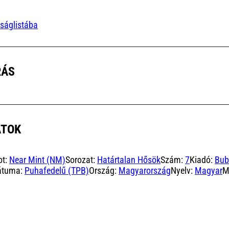
ságlistába
RÁS
ATOK
ot:
Near Mint (NM)
Sorozat:
Határtalan Hősök
Szám:
7
Kiadó:
Bub
átuma:
Puhafedelű (TPB)
Ország:
Magyarország
Nyelv:
Magyar
M