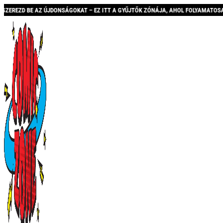
NSÁGOKAT – EZ ITT A GYŰJTŐK ZÓNÁJA, AHOL FOLYAMATOSAN BŐVÜLŐ KÍNÁLATTAL 