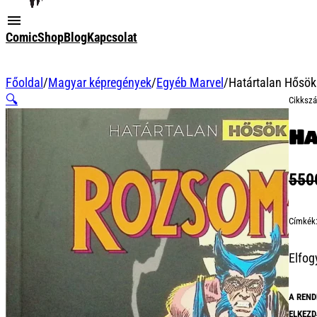
ComicShop
Blog
Kapcsolat
Főoldal
/
Magyar képregények
/
Egyéb Marvel
/
Határtalan Hősök
🔍
Cikksz
Ha
55
Címkék
Elfog
A REND
ELKEZD