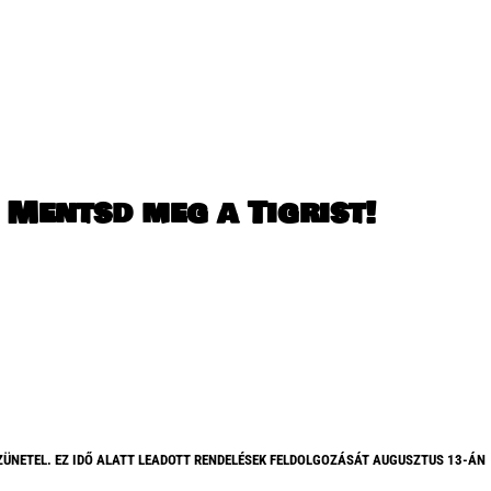
Mentsd meg a Tigrist!
ZÜNETEL. EZ IDŐ ALATT LEADOTT RENDELÉSEK FELDOLGOZÁSÁT AUGUSZTUS 13-ÁN