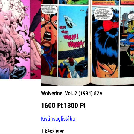
Wolverine, Vol. 2 (1994) 82A
Original
Current
1600
Ft
1300
Ft
price
price
Kívánságlistába
was:
is:
1600 Ft.
1300 Ft.
1 készleten