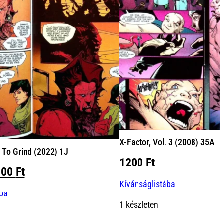
X-Factor, Vol. 3 (2008) 35A
 To Grind (2022) 1J
1200
Ft
iginal
Current
100
Ft
ice
price
Kívánságlistába
ába
s:
is:
1 készleten
00 Ft.
1100 Ft.