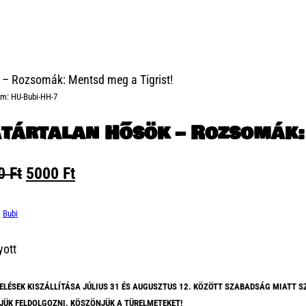
 – Rozsomák: Mentsd meg a Tigrist!
ám:
HU-Bubi-HH-7
tártalan Hősök – Rozsomák: 
Original
Current
00
Ft
5000
Ft
price
price
was:
is:
:
Bubi
5500 Ft.
5000 Ft.
yott
ELÉSEK KISZÁLLÍTÁSA JÚLIUS 31 ÉS AUGUSZTUS 12. KÖZÖTT SZABADSÁG MIATT S
JÜK FELDOLGOZNI. KÖSZÖNJÜK A TÜRELMETEKET!