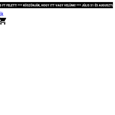
ÖNJÜK, HOGY ITT VAGY VELÜNK! *** JÚLIS 31 ÉS AUGUSZTUS 12. KÖZÖTT A REND
ók