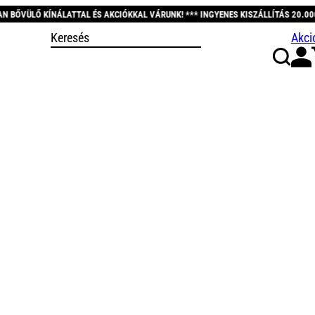
ÉS AKCIÓKKAL VÁRUNK! *** INGYENES KISZÁLLÍTÁS 20.000 FT FELETT! *** KÖSZ
Akci