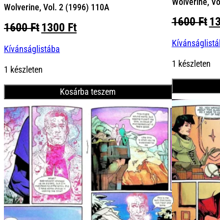
Wolverine, Vo
Wolverine, Vol. 2 (1996) 110A
Or
1600
Ft
1
Original
Current
1600
Ft
1300
Ft
pr
price
price
Kívánságlist
wa
Kívánságlistába
was:
is:
16
1600 Ft.
1300 Ft.
1 készleten
1 készleten
Kosárba teszem