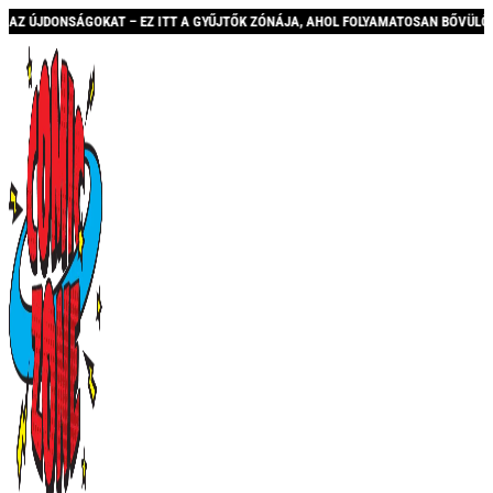
ITT A GYŰJTŐK ZÓNÁJA, AHOL FOLYAMATOSAN BŐVÜLŐ KÍNÁLATTAL ÉS AKCIÓKKAL V