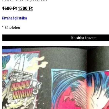
Original
Current
1600
Ft
1300
Ft
price
price
Kívánságlistába
was:
is:
1600 Ft.
1300 Ft.
1 készleten
Kosárba teszem