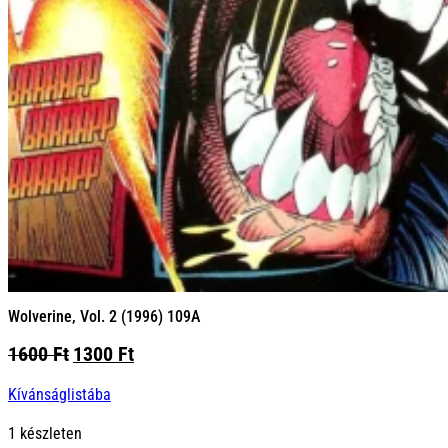
Wolverine, Vol. 2 (1996) 109A
Original
Current
1600
Ft
1300
Ft
price
price
Kívánságlistába
was:
is:
1600 Ft.
1300 Ft.
1 készleten