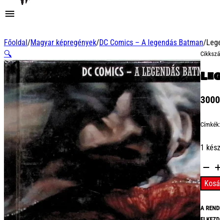
Főoldal
/
Magyar képregények
/
DC Comics – A legendás Batman
/
Leg
🔍
Cikksz
Le
300
Címkék
1 kés
Legen
Batm
Kosá
10
-
A REND
Joker
ELKEZD