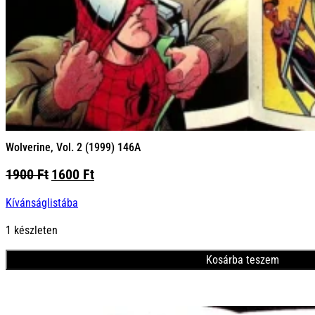
Wolverine, Vol. 2 (1999) 146A
Original
Current
1900
Ft
1600
Ft
price
price
Kívánságlistába
was:
is:
1900 Ft.
1600 Ft.
1 készleten
Kosárba teszem