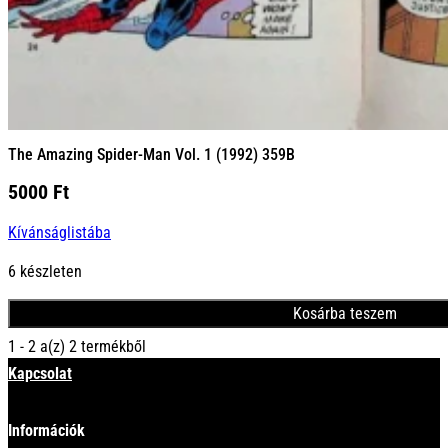
The Amazing Spider-Man Vol. 1 (1992) 359B
5000
Ft
Kívánságlistába
6 készleten
Kosárba teszem
1 - 2 a(z) 2 termékből
Kapcsolat
Információk