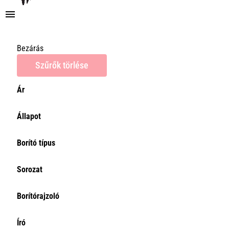
Bezárás
Szűrők törlése
Ár
Ár
Állapot
3500Ft - 5000Ft
Törlés
Állapot
Select content
Borító típus
Select content
Sorozat
Sorozat
Select content
Borítórajzoló
Select content
Borító rajzoló
Select content
Író
Select content