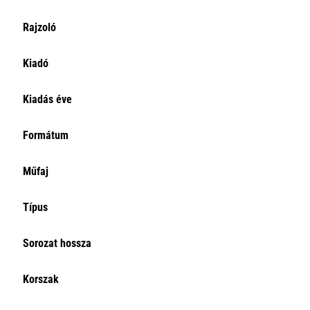
Író
Select content
Rajzoló
Select content
Rajzoló
Select content
Kiadó
Select content
Kiadó
Select content
Kiadás éve
Select content
Kiadás éve
Select content
Formátum
Select content
Formátum
Select content
Műfaj
Select content
Műfaj
Select content
Típus
Select content
Típus
Select content
Select content
Sorozat hossza
Sorozat hossza
Select content
Korszak
Select content
Korszak
Select content