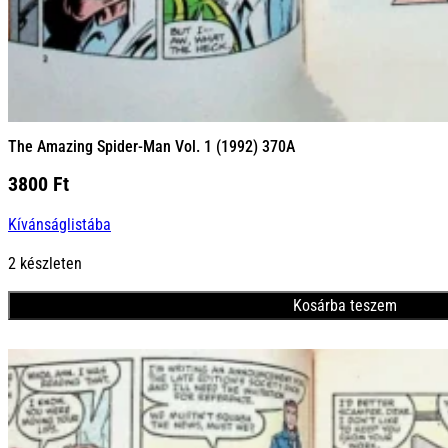
The Amazing Spider-Man Vol. 1 (1992) 370A
3800
Ft
Kívánságlistába
2 készleten
Kosárba teszem