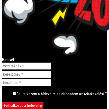
Hírlevél
Feliratkozom a hírlevélre és elfogadom az Adatkezelési Tá
Feliratkozás a hírlevélre