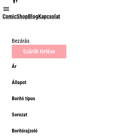
ComicShop
Blog
Kapcsolat
Bezárás
Szűrők törlése
Ár
Ár
Állapot
4000Ft - 4500Ft
Törlés
Állapot
Select content
Borító típus
Select content
Sorozat
Sorozat
Select content
Borítórajzoló
Select content