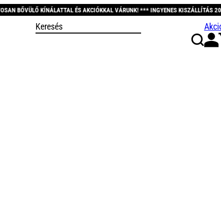
ÍNÁLATTAL ÉS AKCIÓKKAL VÁRUNK! *** INGYENES KISZÁLLÍTÁS 20.000 FT FELETT
Akci