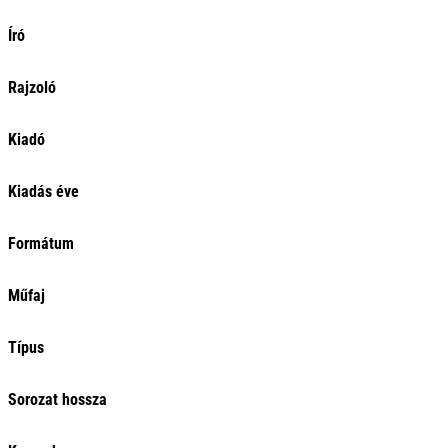
Borító rajzoló
Select content
Író
Select content
Író
Select content
Rajzoló
Select content
Rajzoló
Select content
Kiadó
Select content
Kiadó
Select content
Kiadás éve
Select content
Kiadás éve
Select content
Formátum
Select content
Formátum
Select content
Műfaj
Select content
Műfaj
Select content
Típus
Select content
Típus
Select content
Select content
Sorozat hossza
Sorozat hossza
Select content